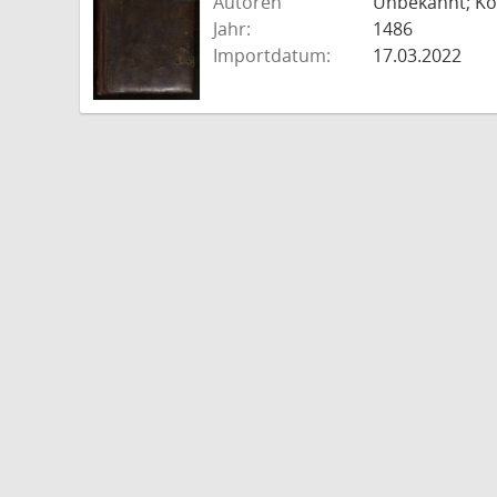
Autoren
Unbekannt; Kold
Jahr:
1486
Importdatum:
17.03.2022