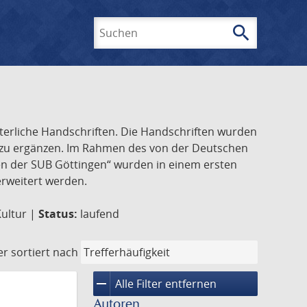
search
Suchen
lterliche Handschriften. Die Handschriften wurden
k zu ergänzen. Im Rahmen des von der Deutschen
ften der SUB Göttingen“ wurden in einem ersten
 erweitert werden.
Kultur |
Status:
laufend
er
sortiert nach
remove
Alle Filter entfernen
Autoren