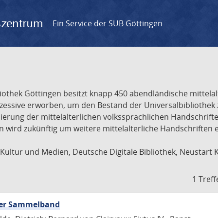
gszentrum
Ein Service der SUB Göttingen
liothek Göttingen besitzt knapp 450 abendländische mittela
ukzessive erworben, um den Bestand der Universalbibliothe
lisierung der mittelalterlichen volkssprachlichen Handschri
ion wird zukünftig um weitere mittelalterliche Handschriften
ultur und Medien, Deutsche Digitale Bibliothek, Neustart 
1 Treff
icher Sammelband