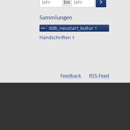
keyboard_arrow_right
bis
Suche
einschränke
Sammlungen
remove
ddb_neustart_kultur
1
Handschriften
1
Feedback
RSS-Feed