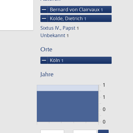
remove
Bernard von Clairvaux
1
remove
Kolde, Dietrich
1
Sixtus IV., Papst
1
Unbekannt
1
Orte
remove
Köln
1
Jahre
1
1
0
0
1486
1487