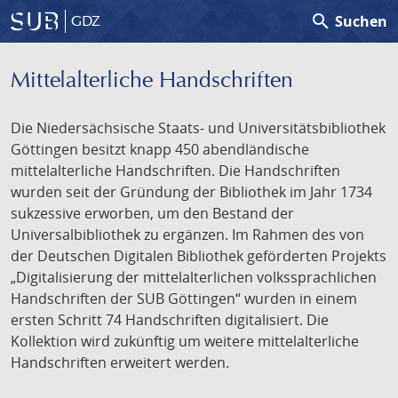
search
Suchen
GDZ
Mittelalterliche Handschriften
Die Niedersächsische Staats- und Universitätsbibliothek
Göttingen besitzt knapp 450 abendländische
mittelalterliche Handschriften. Die Handschriften
wurden seit der Gründung der Bibliothek im Jahr 1734
sukzessive erworben, um den Bestand der
Universalbibliothek zu ergänzen. Im Rahmen des von
der Deutschen Digitalen Bibliothek geförderten Projekts
„Digitalisierung der mittelalterlichen volkssprachlichen
Handschriften der SUB Göttingen“ wurden in einem
ersten Schritt 74 Handschriften digitalisiert. Die
Kollektion wird zukünftig um weitere mittelalterliche
Handschriften erweitert werden.