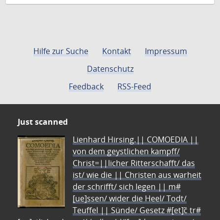
Hilfe zur Suche
Kontakt
Impressum
Datenschutz
Feedback
RSS-Feed
Just scanned
Lienhard Hirsing.|| COMOEDIA ||
von dem geystlichen kampff/
Christ=||licher Ritterschafft/ das
ist/ wie die || Christen aus warheit
der schrifft/ sich legen || m#
[ue]ssen/ wider die Heel/ Todt/
Teuffel || Sünde/ Gesetz #[et]c̃ tr#