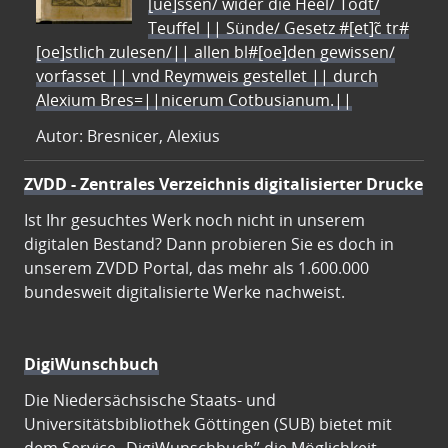
[ue]ssen/ wider die Heel/ Todt/
Teuffel || Sünde/ Gesetz #[et]c̃ tr#
[oe]stlich zulesen/|| allen bl#[oe]den gewissen/
vorfasset || vnd Reymweis gestellet || durch
Alexium Bres=||nicerum Cotbusianum.||
Autor: Bresnicer, Alexius
ZVDD - Zentrales Verzeichnis digitalisierter Drucke
Ist Ihr gesuchtes Werk noch nicht in unserem
digitalen Bestand? Dann probieren Sie es doch in
unserem ZVDD Portal, das mehr als 1.600.000
bundesweit digitalisierte Werke nachweist.
DigiWunschbuch
Die Niedersächsische Staats- und
Universitätsbibliothek Göttingen (SUB) bietet mit