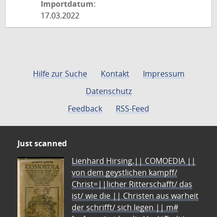
Importdatum:
17.03.2022
Hilfe zur Suche
Kontakt
Impressum
Datenschutz
Feedback
RSS-Feed
Just scanned
Lienhard Hirsing.|| COMOEDIA ||
von dem geystlichen kampff/
Christ=||licher Ritterschafft/ das
ist/ wie die || Christen aus warheit
der schrifft/ sich legen || m#