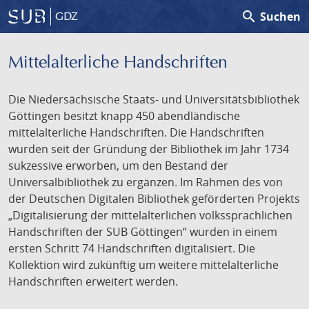
search
Suchen
GDZ
Mittelalterliche Handschriften
Die Niedersächsische Staats- und Universitätsbibliothek
Göttingen besitzt knapp 450 abendländische
mittelalterliche Handschriften. Die Handschriften
wurden seit der Gründung der Bibliothek im Jahr 1734
sukzessive erworben, um den Bestand der
Universalbibliothek zu ergänzen. Im Rahmen des von
der Deutschen Digitalen Bibliothek geförderten Projekts
„Digitalisierung der mittelalterlichen volkssprachlichen
Handschriften der SUB Göttingen“ wurden in einem
ersten Schritt 74 Handschriften digitalisiert. Die
Kollektion wird zukünftig um weitere mittelalterliche
Handschriften erweitert werden.