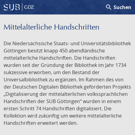
search
Suchen
GDZ
Mittelalterliche Handschriften
Die Niedersächsische Staats- und Universitätsbibliothek
Göttingen besitzt knapp 450 abendländische
mittelalterliche Handschriften. Die Handschriften
wurden seit der Gründung der Bibliothek im Jahr 1734
sukzessive erworben, um den Bestand der
Universalbibliothek zu ergänzen. Im Rahmen des von
der Deutschen Digitalen Bibliothek geförderten Projekts
„Digitalisierung der mittelalterlichen volkssprachlichen
Handschriften der SUB Göttingen“ wurden in einem
ersten Schritt 74 Handschriften digitalisiert. Die
Kollektion wird zukünftig um weitere mittelalterliche
Handschriften erweitert werden.