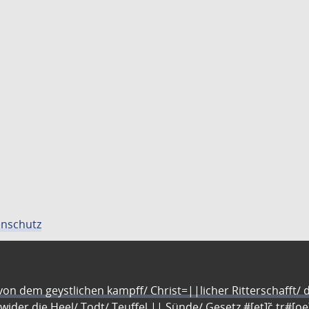
nschutz
n dem geystlichen kampff/ Christ=||licher Ritterschafft/ da
 wider die Heel/ Todt/ Teuffel || Sünde/ Gesetz #[et]c̃ tr#[o