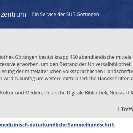
gszentrum
Ein Service der SUB Göttingen
liothek Göttingen besitzt knapp 450 abendländische mittela
ukzessive erworben, um den Bestand der Universalbibliothe
lisierung der mittelalterlichen volkssprachlichen Handschri
ion wird zukünftig um weitere mittelalterliche Handschriften
ultur und Medien, Deutsche Digitale Bibliothek, Neustart 
1 Treff
sch-medizinisch-naturkundliche Sammelhandschrift