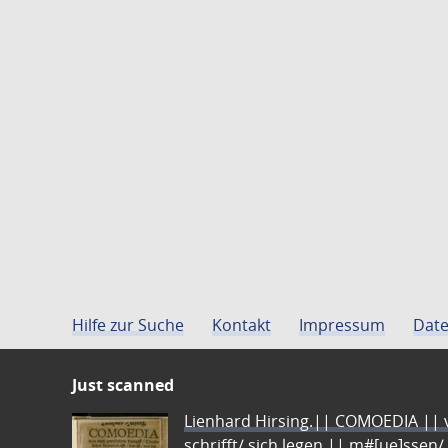
Hilfe zur Suche
Kontakt
Impressum
Date
Just scanned
Lienhard Hirsing.|| COMOEDIA || vo
schrifft/ sich legen || m#[ue]ssen/