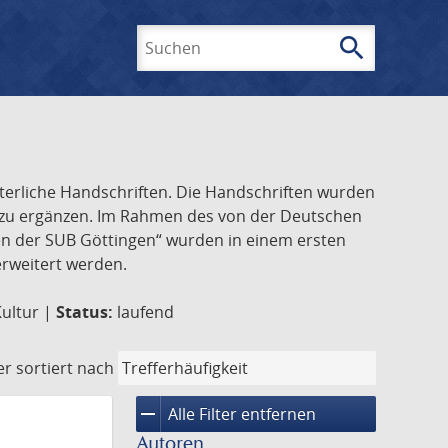
search
Suchen
lterliche Handschriften. Die Handschriften wurden
k zu ergänzen. Im Rahmen des von der Deutschen
ften der SUB Göttingen“ wurden in einem ersten
 erweitert werden.
Kultur |
Status:
laufend
er
sortiert nach
remove
Alle Filter entfernen
Autoren