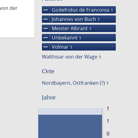
 von der
remove
Godefridus de Franconia
1
remove
Johannes von Buch
1
remove
Meister Albrant
1
remove
Unbekannt
1
remove
Volmar
1
Walthisar von der Wage
1
Orte
Nordbayern, Ostfranken (?)
1
Jahre
1
1
0