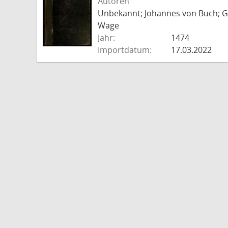
Autoren
Unbekannt; Johannes von Buch; Go
Wage
Jahr:
1474
Importdatum:
17.03.2022