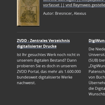
vorfasset || vnd Reymweis gestel
Autor: Bresnicer, Alexius
ZVDD - Zentrales Verzeichnis
DigiWun
digitalisierter Drucke
Die Nied
Ist Ihr gesuchtes Werk noch nicht in
Universit
unserem digitalen Bestand? Dann
(SUB) bie
probieren Sie es doch in unserem
„DigiWun
ZVDD Portal, das mehr als 1.600.000
Patenscha
bundesweit digitalisierte Werke
von Büch
nachweist.
Übernehm
die Digit
Wunschb