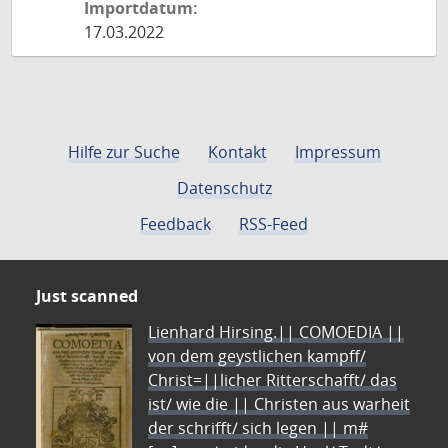
Importdatum:
17.03.2022
Hilfe zur Suche
Kontakt
Impressum
Datenschutz
Feedback
RSS-Feed
Just scanned
Lienhard Hirsing.|| COMOEDIA ||
von dem geystlichen kampff/
Christ=||licher Ritterschafft/ das
ist/ wie die || Christen aus warheit
der schrifft/ sich legen || m#