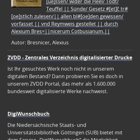
[ue]ssen/ wider die Heel/ Todt/
Teuffel || Sünde/ Gesetz #[et]c̃ tr#
[oe]stlich zulesen/|| allen bl#[oe]den gewissen/
vorfasset || vnd Reymweis gestellet || durch
Alexium Bres=||nicerum Cotbusianum.||
Autor: Bresnicer, Alexius
ZVDD - Zentrales Verzeichnis digitalisierter Drucke
Ist Ihr gesuchtes Werk noch nicht in unserem
digitalen Bestand? Dann probieren Sie es doch in
unserem ZVDD Portal, das mehr als 1.600.000
bundesweit digitalisierte Werke nachweist.
DigiWunschbuch
Die Niedersächsische Staats- und
Universitätsbibliothek Göttingen (SUB) bietet mit