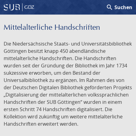
search
Suchen
GDZ
Mittelalterliche Handschriften
Die Niedersächsische Staats- und Universitätsbibliothek
Göttingen besitzt knapp 450 abendländische
mittelalterliche Handschriften. Die Handschriften
wurden seit der Gründung der Bibliothek im Jahr 1734
sukzessive erworben, um den Bestand der
Universalbibliothek zu ergänzen. Im Rahmen des von
der Deutschen Digitalen Bibliothek geförderten Projekts
„Digitalisierung der mittelalterlichen volkssprachlichen
Handschriften der SUB Göttingen“ wurden in einem
ersten Schritt 74 Handschriften digitalisiert. Die
Kollektion wird zukünftig um weitere mittelalterliche
Handschriften erweitert werden.