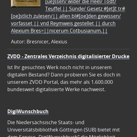
[ue]ssen/ wider die Heel/ Todt/
Teuffel || Sünde/ Gesetz #[et]c̃ tr#
[oe]stlich zulesen/|| allen bl#[oe]den gewissen/
vorfasset || vnd Reymweis gestellet || durch
Alexium Bres=||nicerum Cotbusianum.||
Autor: Bresnicer, Alexius
ZVDD - Zentrales Verzeichnis digitalisierter Drucke
Ist Ihr gesuchtes Werk noch nicht in unserem
digitalen Bestand? Dann probieren Sie es doch in
unserem ZVDD Portal, das mehr als 1.600.000
bundesweit digitalisierte Werke nachweist.
DigiWunschbuch
Die Niedersächsische Staats- und
Universitätsbibliothek Göttingen (SUB) bietet mit