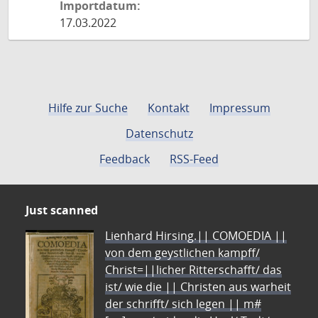
Importdatum:
17.03.2022
Hilfe zur Suche
Kontakt
Impressum
Datenschutz
Feedback
RSS-Feed
Just scanned
Lienhard Hirsing.|| COMOEDIA ||
von dem geystlichen kampff/
Christ=||licher Ritterschafft/ das
ist/ wie die || Christen aus warheit
der schrifft/ sich legen || m#