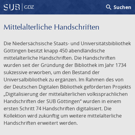
search
Suchen
GDZ
Mittelalterliche Handschriften
Die Niedersächsische Staats- und Universitätsbibliothek
Göttingen besitzt knapp 450 abendländische
mittelalterliche Handschriften. Die Handschriften
wurden seit der Gründung der Bibliothek im Jahr 1734
sukzessive erworben, um den Bestand der
Universalbibliothek zu ergänzen. Im Rahmen des von
der Deutschen Digitalen Bibliothek geförderten Projekts
„Digitalisierung der mittelalterlichen volkssprachlichen
Handschriften der SUB Göttingen“ wurden in einem
ersten Schritt 74 Handschriften digitalisiert. Die
Kollektion wird zukünftig um weitere mittelalterliche
Handschriften erweitert werden.