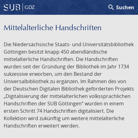
search
Suchen
GDZ
Mittelalterliche Handschriften
Die Niedersächsische Staats- und Universitätsbibliothek
Göttingen besitzt knapp 450 abendländische
mittelalterliche Handschriften. Die Handschriften
wurden seit der Gründung der Bibliothek im Jahr 1734
sukzessive erworben, um den Bestand der
Universalbibliothek zu ergänzen. Im Rahmen des von
der Deutschen Digitalen Bibliothek geförderten Projekts
„Digitalisierung der mittelalterlichen volkssprachlichen
Handschriften der SUB Göttingen“ wurden in einem
ersten Schritt 74 Handschriften digitalisiert. Die
Kollektion wird zukünftig um weitere mittelalterliche
Handschriften erweitert werden.