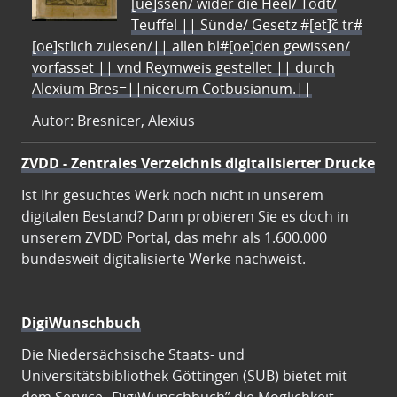
[ue]ssen/ wider die Heel/ Todt/
Teuffel || Sünde/ Gesetz #[et]c̃ tr#
[oe]stlich zulesen/|| allen bl#[oe]den gewissen/
vorfasset || vnd Reymweis gestellet || durch
Alexium Bres=||nicerum Cotbusianum.||
Autor: Bresnicer, Alexius
ZVDD - Zentrales Verzeichnis digitalisierter Drucke
Ist Ihr gesuchtes Werk noch nicht in unserem
digitalen Bestand? Dann probieren Sie es doch in
unserem ZVDD Portal, das mehr als 1.600.000
bundesweit digitalisierte Werke nachweist.
DigiWunschbuch
Die Niedersächsische Staats- und
Universitätsbibliothek Göttingen (SUB) bietet mit