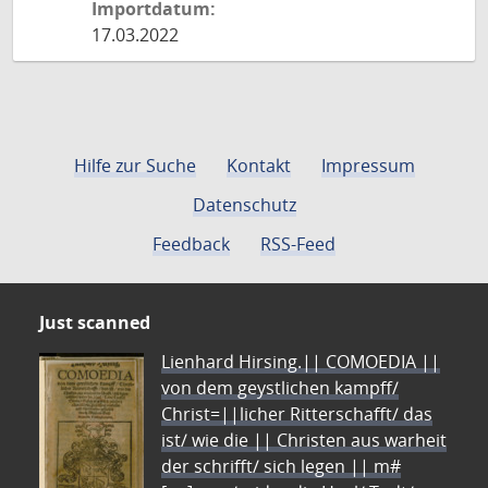
Importdatum:
17.03.2022
Hilfe zur Suche
Kontakt
Impressum
Datenschutz
Feedback
RSS-Feed
Just scanned
Lienhard Hirsing.|| COMOEDIA ||
von dem geystlichen kampff/
Christ=||licher Ritterschafft/ das
ist/ wie die || Christen aus warheit
der schrifft/ sich legen || m#