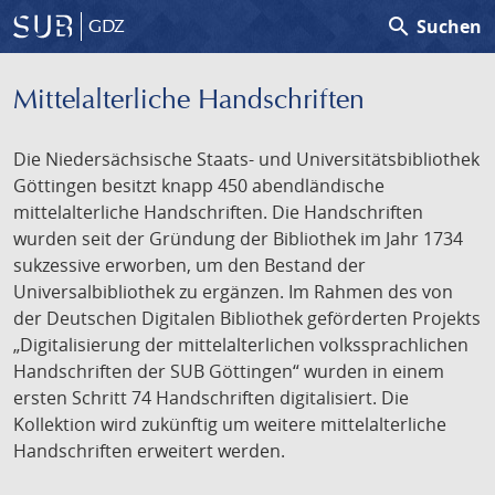
search
Suchen
GDZ
Mittelalterliche Handschriften
Die Niedersächsische Staats- und Universitätsbibliothek
Göttingen besitzt knapp 450 abendländische
mittelalterliche Handschriften. Die Handschriften
wurden seit der Gründung der Bibliothek im Jahr 1734
sukzessive erworben, um den Bestand der
Universalbibliothek zu ergänzen. Im Rahmen des von
der Deutschen Digitalen Bibliothek geförderten Projekts
„Digitalisierung der mittelalterlichen volkssprachlichen
Handschriften der SUB Göttingen“ wurden in einem
ersten Schritt 74 Handschriften digitalisiert. Die
Kollektion wird zukünftig um weitere mittelalterliche
Handschriften erweitert werden.