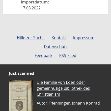
Importdatum:
17.03.2022
Hilfe zur Suche
Kontakt
Impressum
Datenschutz
Feedback
RSS-Feed
Just scanned
Die Familie von Eden oder
gemeinnüzige Bibliothek des
Christianism
Autor: Pfenninger, Johann Konrad