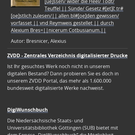
[ue]ssen/ wider die Heel/ Todt/
Teuffel || Sünde/ Gesetz #[et]c̃ tr#
[oe]stlich zulesen/|| allen bl#[oe]den gewissen/
vorfasset || vnd Reymweis gestellet || durch
Alexium Bres=||nicerum Cotbusianum.||
Autor: Bresnicer, Alexius
ZVDD - Zentrales Verzeichnis digitalisierter Drucke
Ist Ihr gesuchtes Werk noch nicht in unserem
digitalen Bestand? Dann probieren Sie es doch in
unserem ZVDD Portal, das mehr als 1.600.000
bundesweit digitalisierte Werke nachweist.
DigiWunschbuch
Die Niedersächsische Staats- und
Universitätsbibliothek Göttingen (SUB) bietet mit