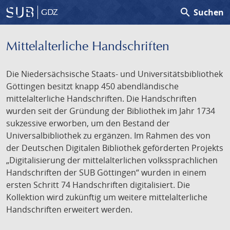
search
Suchen
GDZ
Mittelalterliche Handschriften
Die Niedersächsische Staats- und Universitätsbibliothek
Göttingen besitzt knapp 450 abendländische
mittelalterliche Handschriften. Die Handschriften
wurden seit der Gründung der Bibliothek im Jahr 1734
sukzessive erworben, um den Bestand der
Universalbibliothek zu ergänzen. Im Rahmen des von
der Deutschen Digitalen Bibliothek geförderten Projekts
„Digitalisierung der mittelalterlichen volkssprachlichen
Handschriften der SUB Göttingen“ wurden in einem
ersten Schritt 74 Handschriften digitalisiert. Die
Kollektion wird zukünftig um weitere mittelalterliche
Handschriften erweitert werden.