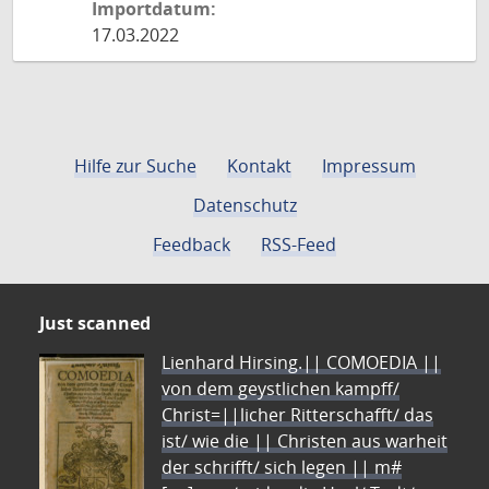
Importdatum:
17.03.2022
Hilfe zur Suche
Kontakt
Impressum
Datenschutz
Feedback
RSS-Feed
Just scanned
Lienhard Hirsing.|| COMOEDIA ||
von dem geystlichen kampff/
Christ=||licher Ritterschafft/ das
ist/ wie die || Christen aus warheit
der schrifft/ sich legen || m#