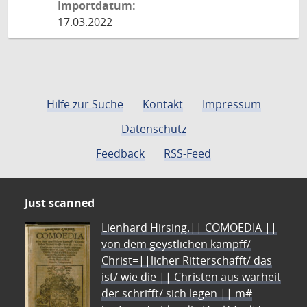
Importdatum:
17.03.2022
Hilfe zur Suche
Kontakt
Impressum
Datenschutz
Feedback
RSS-Feed
Just scanned
Lienhard Hirsing.|| COMOEDIA ||
von dem geystlichen kampff/
Christ=||licher Ritterschafft/ das
ist/ wie die || Christen aus warheit
der schrifft/ sich legen || m#