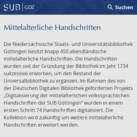
search
Suchen
GDZ
Mittelalterliche Handschriften
Die Niedersächsische Staats- und Universitätsbibliothek
Göttingen besitzt knapp 450 abendländische
mittelalterliche Handschriften. Die Handschriften
wurden seit der Gründung der Bibliothek im Jahr 1734
sukzessive erworben, um den Bestand der
Universalbibliothek zu ergänzen. Im Rahmen des von
der Deutschen Digitalen Bibliothek geförderten Projekts
„Digitalisierung der mittelalterlichen volkssprachlichen
Handschriften der SUB Göttingen“ wurden in einem
ersten Schritt 74 Handschriften digitalisiert. Die
Kollektion wird zukünftig um weitere mittelalterliche
Handschriften erweitert werden.