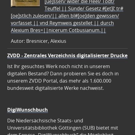
[ue]ssen/ wider die Heel/ Todt/
Teuffel || Sünde/ Gesetz #[et]c̃ tr#
[oe]stlich zulesen/|| allen bl#[oe]den gewissen/
vorfasset || vnd Reymweis gestellet || durch
Alexium Bres=||nicerum Cotbusianum.||
Autor: Bresnicer, Alexius
ZVDD - Zentrales Verzeichnis digitalisierter Drucke
Ist Ihr gesuchtes Werk noch nicht in unserem
digitalen Bestand? Dann probieren Sie es doch in
unserem ZVDD Portal, das mehr als 1.600.000
bundesweit digitalisierte Werke nachweist.
DigiWunschbuch
Die Niedersächsische Staats- und
Universitätsbibliothek Göttingen (SUB) bietet mit