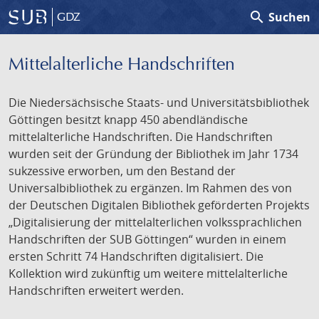
search
Suchen
GDZ
Mittelalterliche Handschriften
Die Niedersächsische Staats- und Universitätsbibliothek
Göttingen besitzt knapp 450 abendländische
mittelalterliche Handschriften. Die Handschriften
wurden seit der Gründung der Bibliothek im Jahr 1734
sukzessive erworben, um den Bestand der
Universalbibliothek zu ergänzen. Im Rahmen des von
der Deutschen Digitalen Bibliothek geförderten Projekts
„Digitalisierung der mittelalterlichen volkssprachlichen
Handschriften der SUB Göttingen“ wurden in einem
ersten Schritt 74 Handschriften digitalisiert. Die
Kollektion wird zukünftig um weitere mittelalterliche
Handschriften erweitert werden.