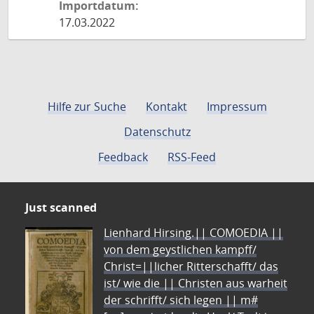
Importdatum:
17.03.2022
Hilfe zur Suche
Kontakt
Impressum
Datenschutz
Feedback
RSS-Feed
Just scanned
Lienhard Hirsing.|| COMOEDIA ||
von dem geystlichen kampff/
Christ=||licher Ritterschafft/ das
ist/ wie die || Christen aus warheit
der schrifft/ sich legen || m#