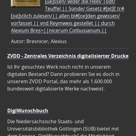
[ue]ssen/ wider die Heel/ Todt/
Teuffel || Sünde/ Gesetz #[et]c̃ tr#
[oe]stlich zulesen/|| allen bl#[oe]den gewissen/
vorfasset || vnd Reymweis gestellet || durch
Alexium Bres=||nicerum Cotbusianum.||
Autor: Bresnicer, Alexius
ZVDD - Zentrales Verzeichnis digitalisierter Drucke
Ist Ihr gesuchtes Werk noch nicht in unserem
digitalen Bestand? Dann probieren Sie es doch in
unserem ZVDD Portal, das mehr als 1.600.000
bundesweit digitalisierte Werke nachweist.
DigiWunschbuch
Die Niedersächsische Staats- und
Universitätsbibliothek Göttingen (SUB) bietet mit