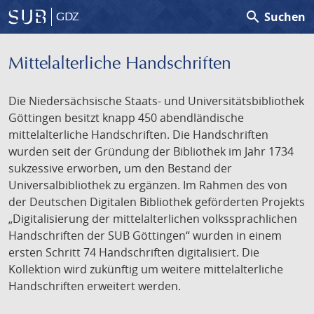
search
Suchen
GDZ
Mittelalterliche Handschriften
Die Niedersächsische Staats- und Universitätsbibliothek
Göttingen besitzt knapp 450 abendländische
mittelalterliche Handschriften. Die Handschriften
wurden seit der Gründung der Bibliothek im Jahr 1734
sukzessive erworben, um den Bestand der
Universalbibliothek zu ergänzen. Im Rahmen des von
der Deutschen Digitalen Bibliothek geförderten Projekts
„Digitalisierung der mittelalterlichen volkssprachlichen
Handschriften der SUB Göttingen“ wurden in einem
ersten Schritt 74 Handschriften digitalisiert. Die
Kollektion wird zukünftig um weitere mittelalterliche
Handschriften erweitert werden.