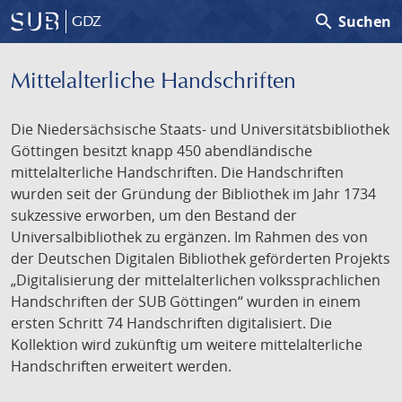
search
Suchen
GDZ
Mittelalterliche Handschriften
Die Niedersächsische Staats- und Universitätsbibliothek
Göttingen besitzt knapp 450 abendländische
mittelalterliche Handschriften. Die Handschriften
wurden seit der Gründung der Bibliothek im Jahr 1734
sukzessive erworben, um den Bestand der
Universalbibliothek zu ergänzen. Im Rahmen des von
der Deutschen Digitalen Bibliothek geförderten Projekts
„Digitalisierung der mittelalterlichen volkssprachlichen
Handschriften der SUB Göttingen“ wurden in einem
ersten Schritt 74 Handschriften digitalisiert. Die
Kollektion wird zukünftig um weitere mittelalterliche
Handschriften erweitert werden.