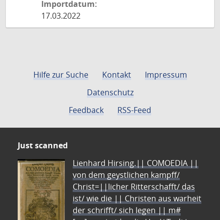
Importdatum:
17.03.2022
Hilfe zur Suche
Kontakt
Impressum
Datenschutz
Feedback
RSS-Feed
Just scanned
Lienhard Hirsing.|| COMOEDIA ||
von dem geystlichen kampff/
Christ=||licher Ritterschafft/ das
ist/ wie die || Christen aus warheit
der schrifft/ sich legen || m#