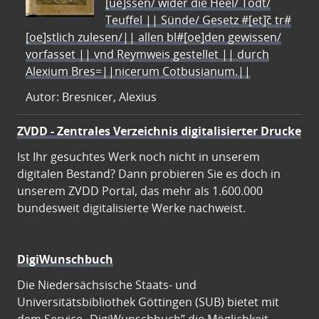
[ue]ssen/ wider die Heel/ Todt/
Teuffel || Sünde/ Gesetz #[et]c̃ tr#
[oe]stlich zulesen/|| allen bl#[oe]den gewissen/
vorfasset || vnd Reymweis gestellet || durch
Alexium Bres=||nicerum Cotbusianum.||
Autor: Bresnicer, Alexius
ZVDD - Zentrales Verzeichnis digitalisierter Drucke
Ist Ihr gesuchtes Werk noch nicht in unserem
digitalen Bestand? Dann probieren Sie es doch in
unserem ZVDD Portal, das mehr als 1.600.000
bundesweit digitalisierte Werke nachweist.
DigiWunschbuch
Die Niedersächsische Staats- und
Universitätsbibliothek Göttingen (SUB) bietet mit