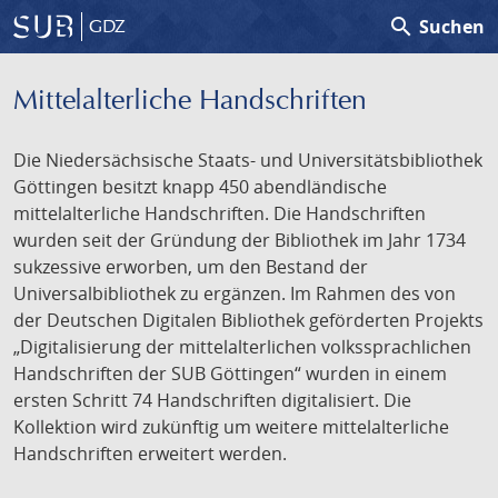
search
Suchen
GDZ
Mittelalterliche Handschriften
Die Niedersächsische Staats- und Universitätsbibliothek
Göttingen besitzt knapp 450 abendländische
mittelalterliche Handschriften. Die Handschriften
wurden seit der Gründung der Bibliothek im Jahr 1734
sukzessive erworben, um den Bestand der
Universalbibliothek zu ergänzen. Im Rahmen des von
der Deutschen Digitalen Bibliothek geförderten Projekts
„Digitalisierung der mittelalterlichen volkssprachlichen
Handschriften der SUB Göttingen“ wurden in einem
ersten Schritt 74 Handschriften digitalisiert. Die
Kollektion wird zukünftig um weitere mittelalterliche
Handschriften erweitert werden.