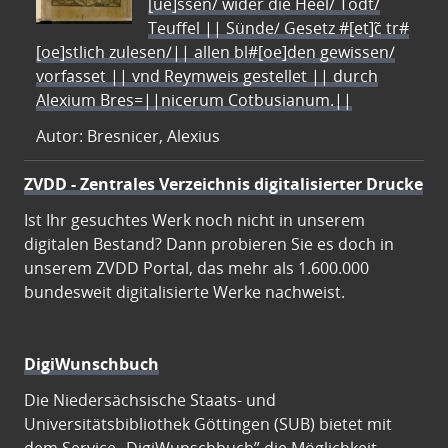
[ue]ssen/ wider die Heel/ Todt/
Teuffel || Sünde/ Gesetz #[et]c̃ tr#
[oe]stlich zulesen/|| allen bl#[oe]den gewissen/
vorfasset || vnd Reymweis gestellet || durch
Alexium Bres=||nicerum Cotbusianum.||
Autor: Bresnicer, Alexius
ZVDD - Zentrales Verzeichnis digitalisierter Drucke
Ist Ihr gesuchtes Werk noch nicht in unserem
digitalen Bestand? Dann probieren Sie es doch in
unserem ZVDD Portal, das mehr als 1.600.000
bundesweit digitalisierte Werke nachweist.
DigiWunschbuch
Die Niedersächsische Staats- und
Universitätsbibliothek Göttingen (SUB) bietet mit