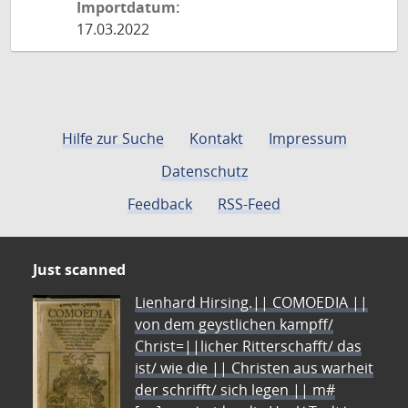
Importdatum:
17.03.2022
Hilfe zur Suche
Kontakt
Impressum
Datenschutz
Feedback
RSS-Feed
Just scanned
Lienhard Hirsing.|| COMOEDIA ||
von dem geystlichen kampff/
Christ=||licher Ritterschafft/ das
ist/ wie die || Christen aus warheit
der schrifft/ sich legen || m#