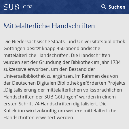
search
Suchen
GDZ
Mittelalterliche Handschriften
Die Niedersächsische Staats- und Universitätsbibliothek
Göttingen besitzt knapp 450 abendländische
mittelalterliche Handschriften. Die Handschriften
wurden seit der Gründung der Bibliothek im Jahr 1734
sukzessive erworben, um den Bestand der
Universalbibliothek zu ergänzen. Im Rahmen des von
der Deutschen Digitalen Bibliothek geförderten Projekts
„Digitalisierung der mittelalterlichen volkssprachlichen
Handschriften der SUB Göttingen“ wurden in einem
ersten Schritt 74 Handschriften digitalisiert. Die
Kollektion wird zukünftig um weitere mittelalterliche
Handschriften erweitert werden.