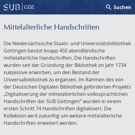
search
Suchen
GDZ
Mittelalterliche Handschriften
Die Niedersächsische Staats- und Universitätsbibliothek
Göttingen besitzt knapp 450 abendländische
mittelalterliche Handschriften. Die Handschriften
wurden seit der Gründung der Bibliothek im Jahr 1734
sukzessive erworben, um den Bestand der
Universalbibliothek zu ergänzen. Im Rahmen des von
der Deutschen Digitalen Bibliothek geförderten Projekts
„Digitalisierung der mittelalterlichen volkssprachlichen
Handschriften der SUB Göttingen“ wurden in einem
ersten Schritt 74 Handschriften digitalisiert. Die
Kollektion wird zukünftig um weitere mittelalterliche
Handschriften erweitert werden.