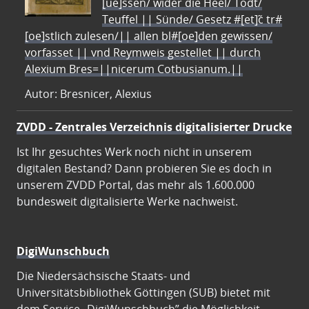
[ue]ssen/ wider die Heel/ Todt/
Teuffel || Sünde/ Gesetz #[et]c̃ tr#
[oe]stlich zulesen/|| allen bl#[oe]den gewissen/
vorfasset || vnd Reymweis gestellet || durch
Alexium Bres=||nicerum Cotbusianum.||
Autor: Bresnicer, Alexius
ZVDD - Zentrales Verzeichnis digitalisierter Drucke
Ist Ihr gesuchtes Werk noch nicht in unserem
digitalen Bestand? Dann probieren Sie es doch in
unserem ZVDD Portal, das mehr als 1.600.000
bundesweit digitalisierte Werke nachweist.
DigiWunschbuch
Die Niedersächsische Staats- und
Universitätsbibliothek Göttingen (SUB) bietet mit