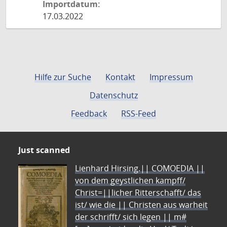
Importdatum:
17.03.2022
Hilfe zur Suche
Kontakt
Impressum
Datenschutz
Feedback
RSS-Feed
Just scanned
Lienhard Hirsing.|| COMOEDIA ||
von dem geystlichen kampff/
Christ=||licher Ritterschafft/ das
ist/ wie die || Christen aus warheit
der schrifft/ sich legen || m#