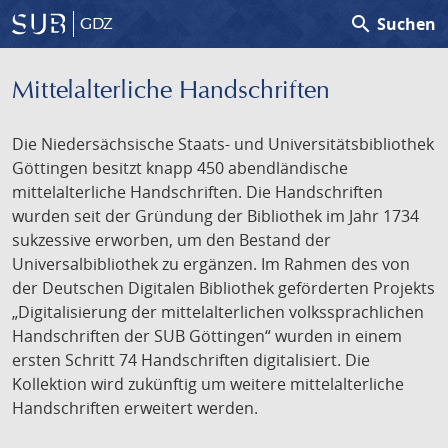
search
Suchen
GDZ
Mittelalterliche Handschriften
Die Niedersächsische Staats- und Universitätsbibliothek
Göttingen besitzt knapp 450 abendländische
mittelalterliche Handschriften. Die Handschriften
wurden seit der Gründung der Bibliothek im Jahr 1734
sukzessive erworben, um den Bestand der
Universalbibliothek zu ergänzen. Im Rahmen des von
der Deutschen Digitalen Bibliothek geförderten Projekts
„Digitalisierung der mittelalterlichen volkssprachlichen
Handschriften der SUB Göttingen“ wurden in einem
ersten Schritt 74 Handschriften digitalisiert. Die
Kollektion wird zukünftig um weitere mittelalterliche
Handschriften erweitert werden.