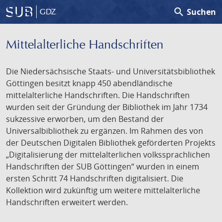
search
Suchen
GDZ
Mittelalterliche Handschriften
Die Niedersächsische Staats- und Universitätsbibliothek
Göttingen besitzt knapp 450 abendländische
mittelalterliche Handschriften. Die Handschriften
wurden seit der Gründung der Bibliothek im Jahr 1734
sukzessive erworben, um den Bestand der
Universalbibliothek zu ergänzen. Im Rahmen des von
der Deutschen Digitalen Bibliothek geförderten Projekts
„Digitalisierung der mittelalterlichen volkssprachlichen
Handschriften der SUB Göttingen“ wurden in einem
ersten Schritt 74 Handschriften digitalisiert. Die
Kollektion wird zukünftig um weitere mittelalterliche
Handschriften erweitert werden.