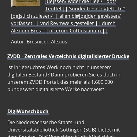
[ue]ssen/ wider die Heel/ Todt/
Teuffel || Sünde/ Gesetz #[et]c̃ tr#
[oe]stlich zulesen/|| allen bl#[oe]den gewissen/
vorfasset || vnd Reymweis gestellet || durch
Alexium Bres=||nicerum Cotbusianum.||
Autor: Bresnicer, Alexius
ZVDD - Zentrales Verzeichnis digitalisierter Drucke
Ist Ihr gesuchtes Werk noch nicht in unserem
digitalen Bestand? Dann probieren Sie es doch in
unserem ZVDD Portal, das mehr als 1.600.000
bundesweit digitalisierte Werke nachweist.
DigiWunschbuch
Die Niedersächsische Staats- und
Universitätsbibliothek Göttingen (SUB) bietet mit