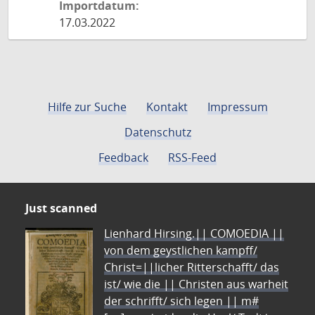
Importdatum:
17.03.2022
Hilfe zur Suche
Kontakt
Impressum
Datenschutz
Feedback
RSS-Feed
Just scanned
Lienhard Hirsing.|| COMOEDIA ||
von dem geystlichen kampff/
Christ=||licher Ritterschafft/ das
ist/ wie die || Christen aus warheit
der schrifft/ sich legen || m#