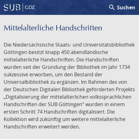
search
Suchen
GDZ
Mittelalterliche Handschriften
Die Niedersächsische Staats- und Universitätsbibliothek
Göttingen besitzt knapp 450 abendländische
mittelalterliche Handschriften. Die Handschriften
wurden seit der Gründung der Bibliothek im Jahr 1734
sukzessive erworben, um den Bestand der
Universalbibliothek zu ergänzen. Im Rahmen des von
der Deutschen Digitalen Bibliothek geförderten Projekts
„Digitalisierung der mittelalterlichen volkssprachlichen
Handschriften der SUB Göttingen“ wurden in einem
ersten Schritt 74 Handschriften digitalisiert. Die
Kollektion wird zukünftig um weitere mittelalterliche
Handschriften erweitert werden.