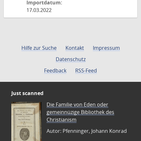
Importdatum:
17.03.2022
Hilfe zur Suche
Kontakt
Impressum
Datenschutz
Feedback
RSS-Feed
Just scanned
Die Familie von Eden oder
gemeinnüzige Bibliothek des
Christianism
Autor: Pfenninger, Johann Konrad