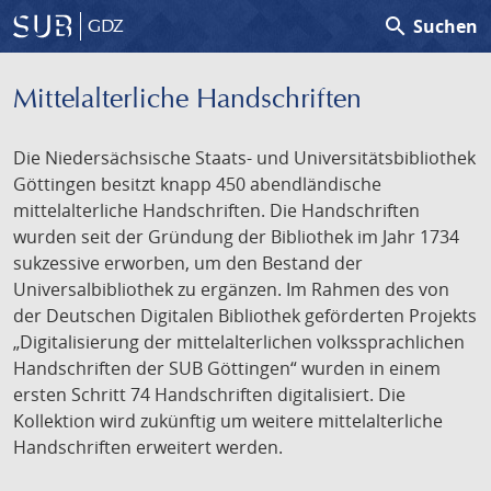
search
Suchen
GDZ
Mittelalterliche Handschriften
Die Niedersächsische Staats- und Universitätsbibliothek
Göttingen besitzt knapp 450 abendländische
mittelalterliche Handschriften. Die Handschriften
wurden seit der Gründung der Bibliothek im Jahr 1734
sukzessive erworben, um den Bestand der
Universalbibliothek zu ergänzen. Im Rahmen des von
der Deutschen Digitalen Bibliothek geförderten Projekts
„Digitalisierung der mittelalterlichen volkssprachlichen
Handschriften der SUB Göttingen“ wurden in einem
ersten Schritt 74 Handschriften digitalisiert. Die
Kollektion wird zukünftig um weitere mittelalterliche
Handschriften erweitert werden.