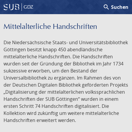
search
Suchen
GDZ
Mittelalterliche Handschriften
Die Niedersächsische Staats- und Universitätsbibliothek
Göttingen besitzt knapp 450 abendländische
mittelalterliche Handschriften. Die Handschriften
wurden seit der Gründung der Bibliothek im Jahr 1734
sukzessive erworben, um den Bestand der
Universalbibliothek zu ergänzen. Im Rahmen des von
der Deutschen Digitalen Bibliothek geförderten Projekts
„Digitalisierung der mittelalterlichen volkssprachlichen
Handschriften der SUB Göttingen“ wurden in einem
ersten Schritt 74 Handschriften digitalisiert. Die
Kollektion wird zukünftig um weitere mittelalterliche
Handschriften erweitert werden.