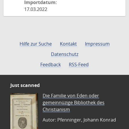
Importdatum:
17.03.2022
Hilfe zur Suche
Kontakt
Impressum
Datenschutz
Feedback
RSS-Feed
Just scanned
Die Familie von Eden oder
gemeinnüzige Bibliothek des
Christianism
Autor: Pfenninger, Johann Konrad