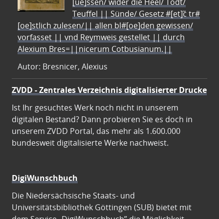
[ue]ssen/ wider die Heel/ Todt/
Teuffel || Sünde/ Gesetz #[et]c̃ tr#
[oe]stlich zulesen/|| allen bl#[oe]den gewissen/
vorfasset || vnd Reymweis gestellet || durch
Alexium Bres=||nicerum Cotbusianum.||
Autor: Bresnicer, Alexius
ZVDD - Zentrales Verzeichnis digitalisierter Drucke
Ist Ihr gesuchtes Werk noch nicht in unserem
digitalen Bestand? Dann probieren Sie es doch in
unserem ZVDD Portal, das mehr als 1.600.000
bundesweit digitalisierte Werke nachweist.
DigiWunschbuch
Die Niedersächsische Staats- und
Universitätsbibliothek Göttingen (SUB) bietet mit