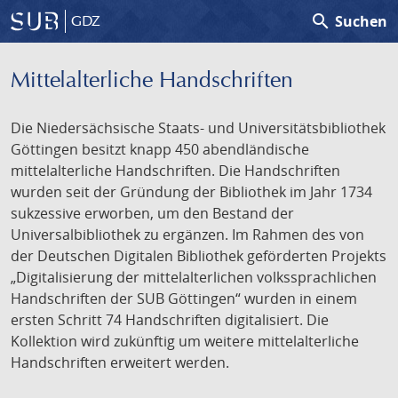
search
Suchen
GDZ
Mittelalterliche Handschriften
Die Niedersächsische Staats- und Universitätsbibliothek
Göttingen besitzt knapp 450 abendländische
mittelalterliche Handschriften. Die Handschriften
wurden seit der Gründung der Bibliothek im Jahr 1734
sukzessive erworben, um den Bestand der
Universalbibliothek zu ergänzen. Im Rahmen des von
der Deutschen Digitalen Bibliothek geförderten Projekts
„Digitalisierung der mittelalterlichen volkssprachlichen
Handschriften der SUB Göttingen“ wurden in einem
ersten Schritt 74 Handschriften digitalisiert. Die
Kollektion wird zukünftig um weitere mittelalterliche
Handschriften erweitert werden.