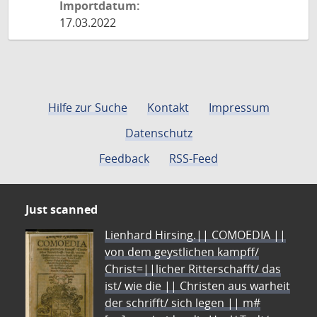
Importdatum:
17.03.2022
Hilfe zur Suche
Kontakt
Impressum
Datenschutz
Feedback
RSS-Feed
Just scanned
Lienhard Hirsing.|| COMOEDIA ||
von dem geystlichen kampff/
Christ=||licher Ritterschafft/ das
ist/ wie die || Christen aus warheit
der schrifft/ sich legen || m#