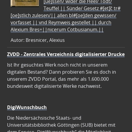
[ue]ssen/ wider die Heel/ Todt/
Teuffel || Sünde/ Gesetz #[et]c̃ tr#
[oe]stlich zulesen/|| allen bl#[oe]den gewissen/
vorfasset || vnd Reymweis gestellet || durch
Alexium Bres=||nicerum Cotbusianum.||
Autor: Bresnicer, Alexius
ZVDD - Zentrales Verzeichnis digitalisierter Drucke
Ist Ihr gesuchtes Werk noch nicht in unserem
digitalen Bestand? Dann probieren Sie es doch in
unserem ZVDD Portal, das mehr als 1.600.000
bundesweit digitalisierte Werke nachweist.
DigiWunschbuch
Die Niedersächsische Staats- und
Universitätsbibliothek Göttingen (SUB) bietet mit