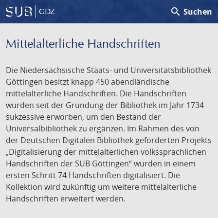
search
Suchen
GDZ
Mittelalterliche Handschriften
Die Niedersächsische Staats- und Universitätsbibliothek
Göttingen besitzt knapp 450 abendländische
mittelalterliche Handschriften. Die Handschriften
wurden seit der Gründung der Bibliothek im Jahr 1734
sukzessive erworben, um den Bestand der
Universalbibliothek zu ergänzen. Im Rahmen des von
der Deutschen Digitalen Bibliothek geförderten Projekts
„Digitalisierung der mittelalterlichen volkssprachlichen
Handschriften der SUB Göttingen“ wurden in einem
ersten Schritt 74 Handschriften digitalisiert. Die
Kollektion wird zukünftig um weitere mittelalterliche
Handschriften erweitert werden.