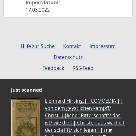
Importdatum:
17.03.2022
Hilfe zur Suche
Kontakt
Impressum
Datenschutz
Feedback
RSS-Feed
Just scanned
Lienhard Hirsing.|| COMOEDIA ||
von dem geystlichen kampff/
Christ=||licher Ritterschafft/ das
ist/ wie die || Christen aus warheit
der schrifft/ sich legen || m#