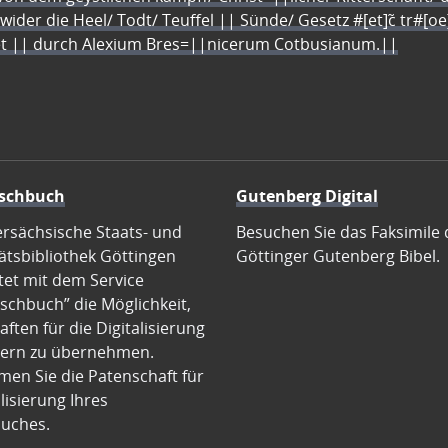
 wider die Heel/ Todt/ Teuffel || Sünde/ Gesetz #[et]c̃ tr#[o
let || durch Alexium Bres=||nicerum Cotbusianum.||
schbuch
Gutenberg Digital
ersächsische Staats- und
Besuchen Sie das Faksimile 
ätsbibliothek Göttingen
Göttinger Gutenberg Bibel.
tet mit dem Service
schbuch” die Möglichkeit,
ften für die Digitalisierung
ern zu übernehmen.
en Sie die Patenschaft für
alisierung Ihres
uches.