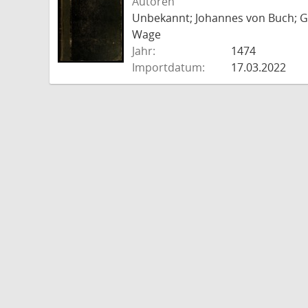
Autoren
Unbekannt; Johannes von Buch; Go
Wage
Jahr:
1474
Importdatum:
17.03.2022