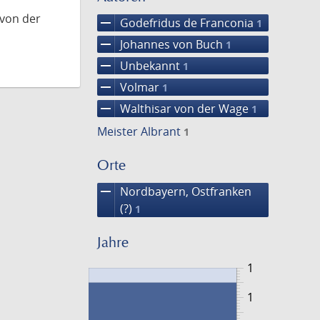
 von der
remove
Godefridus de Franconia
1
remove
Johannes von Buch
1
remove
Unbekannt
1
remove
Volmar
1
remove
Walthisar von der Wage
1
Meister Albrant
1
Orte
remove
Nordbayern, Ostfranken
(?)
1
Jahre
1
1