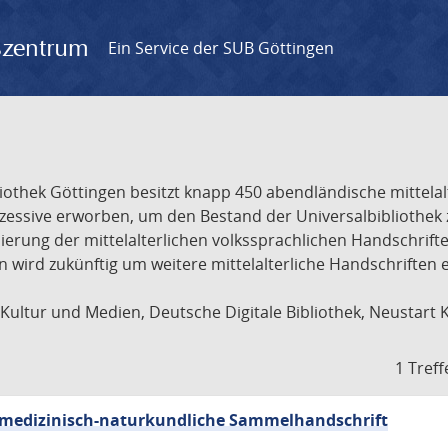
gszentrum
Ein Service der SUB Göttingen
liothek Göttingen besitzt knapp 450 abendländische mittela
ukzessive erworben, um den Bestand der Universalbibliothe
lisierung der mittelalterlichen volkssprachlichen Handschri
ion wird zukünftig um weitere mittelalterliche Handschriften
ultur und Medien, Deutsche Digitale Bibliothek, Neustart 
1 Treff
sch-medizinisch-naturkundliche Sammelhandschrift