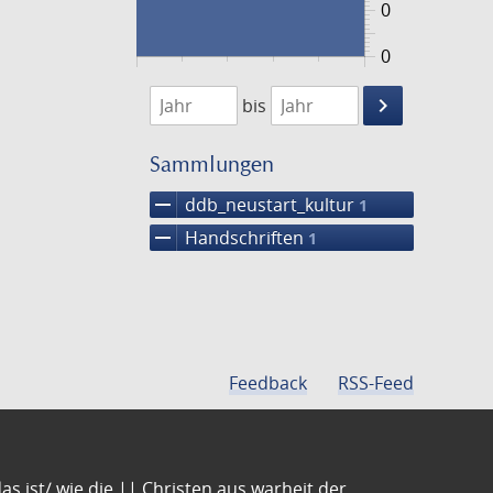
0
0
1474
1475
keyboard_arrow_right
bis
Suche
einschränke
Sammlungen
remove
ddb_neustart_kultur
1
remove
Handschriften
1
Feedback
RSS-Feed
s ist/ wie die || Christen aus warheit der