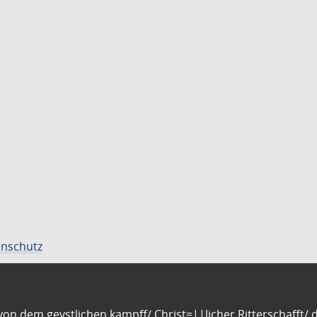
nschutz
n dem geystlichen kampff/ Christ=||licher Ritterschafft/ da