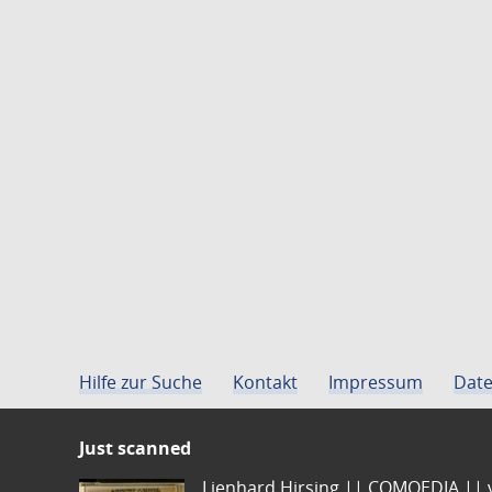
Hilfe zur Suche
Kontakt
Impressum
Date
Just scanned
Lienhard Hirsing.|| COMOEDIA || vo