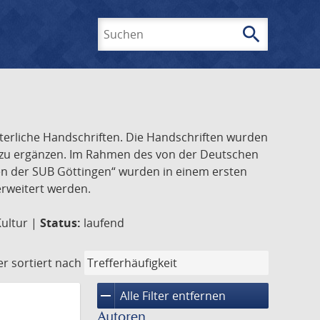
search
Suchen
lterliche Handschriften. Die Handschriften wurden
k zu ergänzen. Im Rahmen des von der Deutschen
ften der SUB Göttingen“ wurden in einem ersten
 erweitert werden.
Kultur |
Status:
laufend
er
sortiert nach
remove
Alle Filter entfernen
Autoren