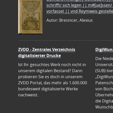
schrifft/ sich legen || m#[ue]ssen/
vorfasset || vnd Reymweis gestel
Autor: Bresnicer, Alexius
ZVDD - Zentrales Verzeichnis
DigiWun
digitalisierter Drucke
Die Nied
Ist Ihr gesuchtes Werk noch nicht in
Universit
unserem digitalen Bestand? Dann
(SUB) bie
probieren Sie es doch in unserem
„DigiWun
ZVDD Portal, das mehr als 1.600.000
Patenscha
bundesweit digitalisierte Werke
von Büch
nachweist.
Übernehm
die Digit
Wunschb