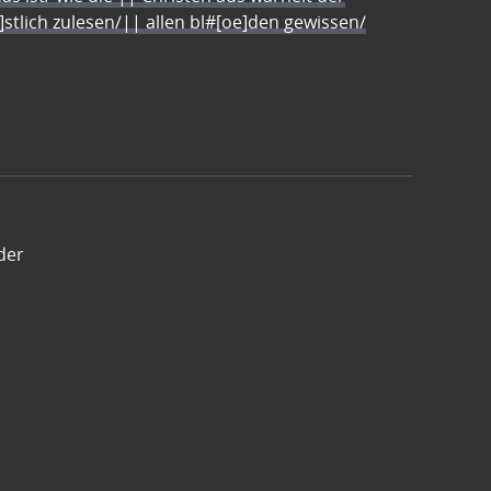
e]stlich zulesen/|| allen bl#[oe]den gewissen/
der