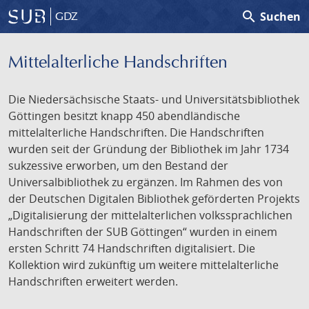
search
Suchen
GDZ
Mittelalterliche Handschriften
Die Niedersächsische Staats- und Universitätsbibliothek
Göttingen besitzt knapp 450 abendländische
mittelalterliche Handschriften. Die Handschriften
wurden seit der Gründung der Bibliothek im Jahr 1734
sukzessive erworben, um den Bestand der
Universalbibliothek zu ergänzen. Im Rahmen des von
der Deutschen Digitalen Bibliothek geförderten Projekts
„Digitalisierung der mittelalterlichen volkssprachlichen
Handschriften der SUB Göttingen“ wurden in einem
ersten Schritt 74 Handschriften digitalisiert. Die
Kollektion wird zukünftig um weitere mittelalterliche
Handschriften erweitert werden.