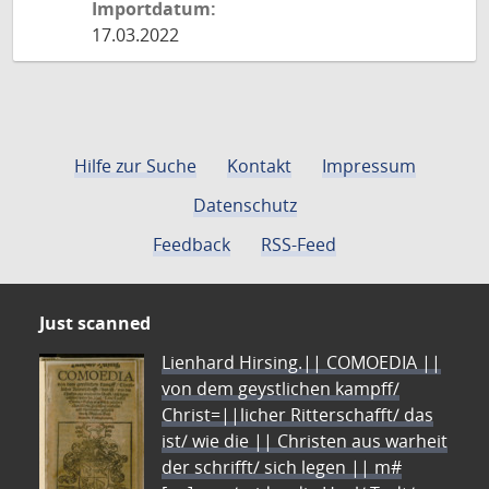
Importdatum:
17.03.2022
Hilfe zur Suche
Kontakt
Impressum
Datenschutz
Feedback
RSS-Feed
Just scanned
Lienhard Hirsing.|| COMOEDIA ||
von dem geystlichen kampff/
Christ=||licher Ritterschafft/ das
ist/ wie die || Christen aus warheit
der schrifft/ sich legen || m#