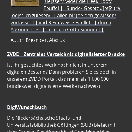
[ue]ssen/ wider die Heel/ Todt/
Teuffel || Sünde/ Gesetz #[et]c̃ tr#
[oe]stlich zulesen/|| allen bl#[oe]den gewissen/
vorfasset || vnd Reymweis gestellet || durch
Alexium Bres=||nicerum Cotbusianum.||
Autor: Bresnicer, Alexius
ZVDD - Zentrales Verzeichnis digitalisierter Drucke
Ist Ihr gesuchtes Werk noch nicht in unserem
digitalen Bestand? Dann probieren Sie es doch in
unserem ZVDD Portal, das mehr als 1.600.000
bundesweit digitalisierte Werke nachweist.
DigiWunschbuch
Die Niedersächsische Staats- und
Universitätsbibliothek Göttingen (SUB) bietet mit