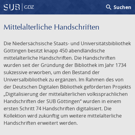
search
Suchen
GDZ
Mittelalterliche Handschriften
Die Niedersächsische Staats- und Universitätsbibliothek
Göttingen besitzt knapp 450 abendländische
mittelalterliche Handschriften. Die Handschriften
wurden seit der Gründung der Bibliothek im Jahr 1734
sukzessive erworben, um den Bestand der
Universalbibliothek zu ergänzen. Im Rahmen des von
der Deutschen Digitalen Bibliothek geförderten Projekts
„Digitalisierung der mittelalterlichen volkssprachlichen
Handschriften der SUB Göttingen“ wurden in einem
ersten Schritt 74 Handschriften digitalisiert. Die
Kollektion wird zukünftig um weitere mittelalterliche
Handschriften erweitert werden.