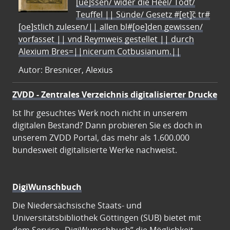
[ue]ssen/ wider die Heel/ Todt/
Teuffel || Sünde/ Gesetz #[et]c̃ tr#
[oe]stlich zulesen/|| allen bl#[oe]den gewissen/
vorfasset || vnd Reymweis gestellet || durch
Alexium Bres=||nicerum Cotbusianum.||
Autor: Bresnicer, Alexius
ZVDD - Zentrales Verzeichnis digitalisierter Drucke
Ist Ihr gesuchtes Werk noch nicht in unserem
digitalen Bestand? Dann probieren Sie es doch in
unserem ZVDD Portal, das mehr als 1.600.000
bundesweit digitalisierte Werke nachweist.
DigiWunschbuch
Die Niedersächsische Staats- und
Universitätsbibliothek Göttingen (SUB) bietet mit