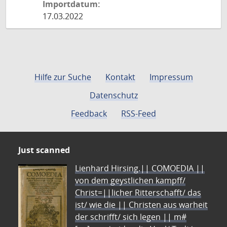
Importdatum:
17.03.2022
Hilfe zur Suche
Kontakt
Impressum
Datenschutz
Feedback
RSS-Feed
Just scanned
Lienhard Hirsing.|| COMOEDIA ||
von dem geystlichen kampff/
Christ=||licher Ritterschafft/ das
ist/ wie die || Christen aus warheit
der schrifft/ sich legen || m#