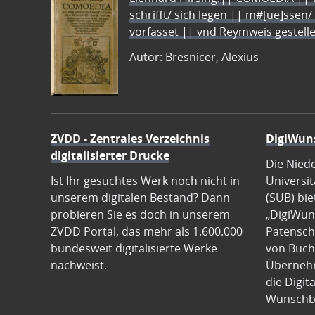
schrifft/ sich legen || m#[ue]ssen/
vorfasset || vnd Reymweis gestel
Autor: Bresnicer, Alexius
ZVDD - Zentrales Verzeichnis
DigiWun
digitalisierter Drucke
Die Nied
Ist Ihr gesuchtes Werk noch nicht in
Universit
unserem digitalen Bestand? Dann
(SUB) bie
probieren Sie es doch in unserem
„DigiWun
ZVDD Portal, das mehr als 1.600.000
Patenscha
bundesweit digitalisierte Werke
von Büch
nachweist.
Übernehm
die Digit
Wunschb