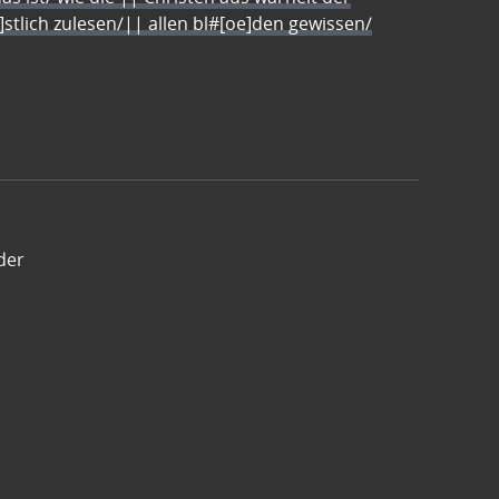
e]stlich zulesen/|| allen bl#[oe]den gewissen/
der