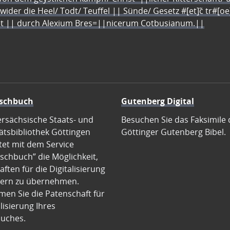
 wider die Heel/ Todt/ Teuffel || Sünde/ Gesetz #[et]c̃ tr#[o
let || durch Alexium Bres=||nicerum Cotbusianum.||
schbuch
Gutenberg Digital
ersächsische Staats- und
Besuchen Sie das Faksimile 
ätsbibliothek Göttingen
Göttinger Gutenberg Bibel.
tet mit dem Service
schbuch” die Möglichkeit,
ften für die Digitalisierung
ern zu übernehmen.
en Sie die Patenschaft für
alisierung Ihres
uches.