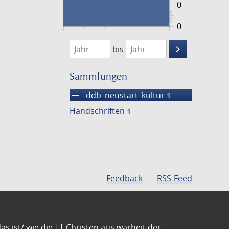
0
0
1474
1475
keyboard_arrow_right
bis
Suche
einschränke
Sammlungen
remove
ddb_neustart_kultur
1
Handschriften
1
Feedback
RSS-Feed
s ist/ wie die || Christen aus warheit der