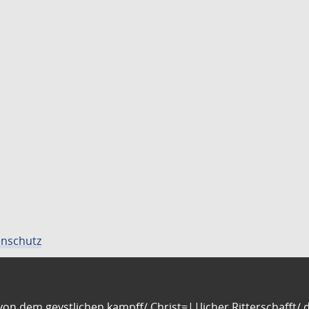
nschutz
n dem geystlichen kampff/ Christ=||licher Ritterschafft/ da