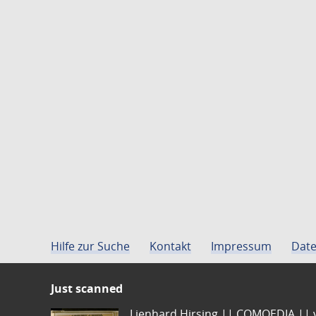
Hilfe zur Suche
Kontakt
Impressum
Date
Just scanned
Lienhard Hirsing.|| COMOEDIA || vo