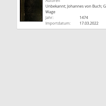
Autoren
Unbekannt; Johannes von Buch; Go
Wage
Jahr:
1474
Importdatum:
17.03.2022