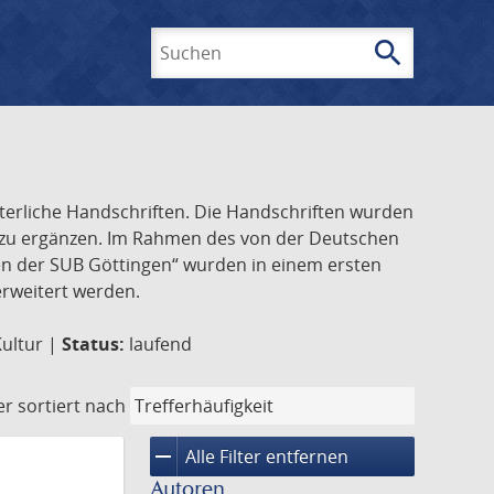
search
Suchen
lterliche Handschriften. Die Handschriften wurden
k zu ergänzen. Im Rahmen des von der Deutschen
ften der SUB Göttingen“ wurden in einem ersten
 erweitert werden.
Kultur |
Status:
laufend
er
sortiert nach
remove
Alle Filter entfernen
Autoren