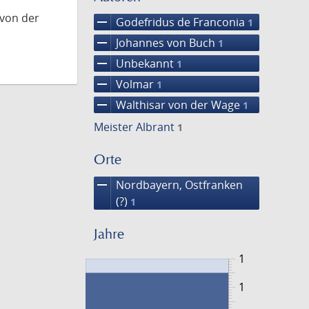
 von der
remove
Godefridus de Franconia
1
remove
Johannes von Buch
1
remove
Unbekannt
1
remove
Volmar
1
remove
Walthisar von der Wage
1
Meister Albrant
1
Orte
remove
Nordbayern, Ostfranken
(?)
1
Jahre
1
1