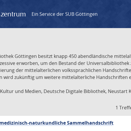
gszentrum
Ein Service der SUB Göttingen
liothek Göttingen besitzt knapp 450 abendländische mittela
ukzessive erworben, um den Bestand der Universalbibliothe
lisierung der mittelalterlichen volkssprachlichen Handschri
ion wird zukünftig um weitere mittelalterliche Handschriften
ultur und Medien, Deutsche Digitale Bibliothek, Neustart 
1 Treff
sch-medizinisch-naturkundliche Sammelhandschrift