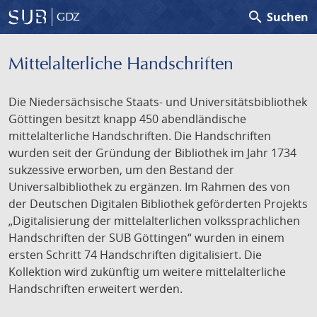
search
Suchen
GDZ
Mittelalterliche Handschriften
Die Niedersächsische Staats- und Universitätsbibliothek
Göttingen besitzt knapp 450 abendländische
mittelalterliche Handschriften. Die Handschriften
wurden seit der Gründung der Bibliothek im Jahr 1734
sukzessive erworben, um den Bestand der
Universalbibliothek zu ergänzen. Im Rahmen des von
der Deutschen Digitalen Bibliothek geförderten Projekts
„Digitalisierung der mittelalterlichen volkssprachlichen
Handschriften der SUB Göttingen“ wurden in einem
ersten Schritt 74 Handschriften digitalisiert. Die
Kollektion wird zukünftig um weitere mittelalterliche
Handschriften erweitert werden.