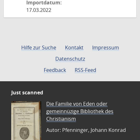
Importdatum:
17.03.2022
Hilfe zur Suche
Kontakt
Impressum
Datenschutz
Feedback
RSS-Feed
Just scanned
Die Familie von Eden oder
gemeinnüzige Bibliothek des
Christianism
Autor: Pfenninger, Johann Konrad