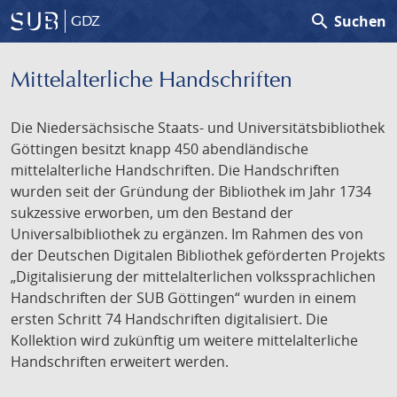
search
Suchen
GDZ
Mittelalterliche Handschriften
Die Niedersächsische Staats- und Universitätsbibliothek
Göttingen besitzt knapp 450 abendländische
mittelalterliche Handschriften. Die Handschriften
wurden seit der Gründung der Bibliothek im Jahr 1734
sukzessive erworben, um den Bestand der
Universalbibliothek zu ergänzen. Im Rahmen des von
der Deutschen Digitalen Bibliothek geförderten Projekts
„Digitalisierung der mittelalterlichen volkssprachlichen
Handschriften der SUB Göttingen“ wurden in einem
ersten Schritt 74 Handschriften digitalisiert. Die
Kollektion wird zukünftig um weitere mittelalterliche
Handschriften erweitert werden.