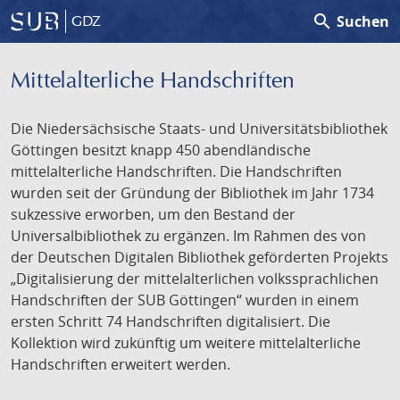
search
Suchen
GDZ
Mittelalterliche Handschriften
Die Niedersächsische Staats- und Universitätsbibliothek
Göttingen besitzt knapp 450 abendländische
mittelalterliche Handschriften. Die Handschriften
wurden seit der Gründung der Bibliothek im Jahr 1734
sukzessive erworben, um den Bestand der
Universalbibliothek zu ergänzen. Im Rahmen des von
der Deutschen Digitalen Bibliothek geförderten Projekts
„Digitalisierung der mittelalterlichen volkssprachlichen
Handschriften der SUB Göttingen“ wurden in einem
ersten Schritt 74 Handschriften digitalisiert. Die
Kollektion wird zukünftig um weitere mittelalterliche
Handschriften erweitert werden.