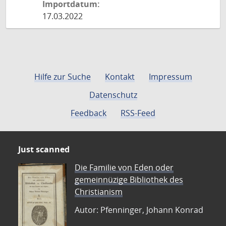
Importdatum:
17.03.2022
Hilfe zur Suche
Kontakt
Impressum
Datenschutz
Feedback
RSS-Feed
Just scanned
Die Familie von Eden oder
gemeinnüzige Bibliothek des
Christianism
Autor: Pfenninger, Johann Konrad