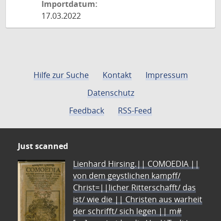
Importdatum:
17.03.2022
Hilfe zur Suche
Kontakt
Impressum
Datenschutz
Feedback
RSS-Feed
Just scanned
Lienhard Hirsing.|| COMOEDIA ||
von dem geystlichen kampff/
Christ=||licher Ritterschafft/ das
ist/ wie die || Christen aus warheit
der schrifft/ sich legen || m#