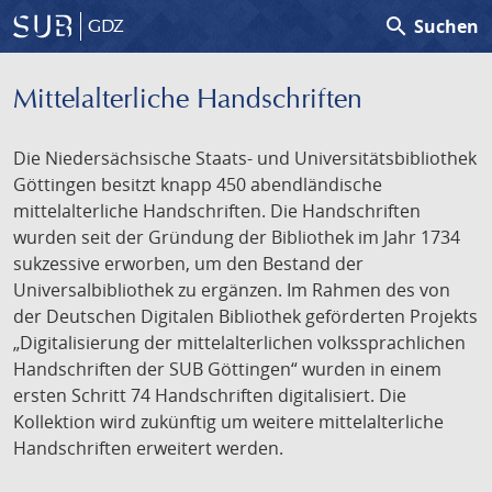
search
Suchen
GDZ
Mittelalterliche Handschriften
Die Niedersächsische Staats- und Universitätsbibliothek
Göttingen besitzt knapp 450 abendländische
mittelalterliche Handschriften. Die Handschriften
wurden seit der Gründung der Bibliothek im Jahr 1734
sukzessive erworben, um den Bestand der
Universalbibliothek zu ergänzen. Im Rahmen des von
der Deutschen Digitalen Bibliothek geförderten Projekts
„Digitalisierung der mittelalterlichen volkssprachlichen
Handschriften der SUB Göttingen“ wurden in einem
ersten Schritt 74 Handschriften digitalisiert. Die
Kollektion wird zukünftig um weitere mittelalterliche
Handschriften erweitert werden.