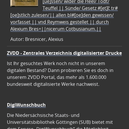
[ue]ssen/ wider die Heel/ Todt/
Teuffel || Sünde/ Gesetz #[et]c̃ tr#
[oe]stlich zulesen/|| allen bl#[oe]den gewissen/
vorfasset || vnd Reymweis gestellet || durch
Alexium Bres=||nicerum Cotbusianum.||
Autor: Bresnicer, Alexius
ZVDD - Zentrales Verzeichnis digitalisierter Drucke
Ist Ihr gesuchtes Werk noch nicht in unserem
digitalen Bestand? Dann probieren Sie es doch in
unserem ZVDD Portal, das mehr als 1.600.000
bundesweit digitalisierte Werke nachweist.
DigiWunschbuch
Die Niedersächsische Staats- und
Universitätsbibliothek Göttingen (SUB) bietet mit