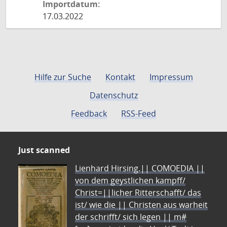
Importdatum:
17.03.2022
Hilfe zur Suche
Kontakt
Impressum
Datenschutz
Feedback
RSS-Feed
Just scanned
Lienhard Hirsing.|| COMOEDIA ||
von dem geystlichen kampff/
Christ=||licher Ritterschafft/ das
ist/ wie die || Christen aus warheit
der schrifft/ sich legen || m#