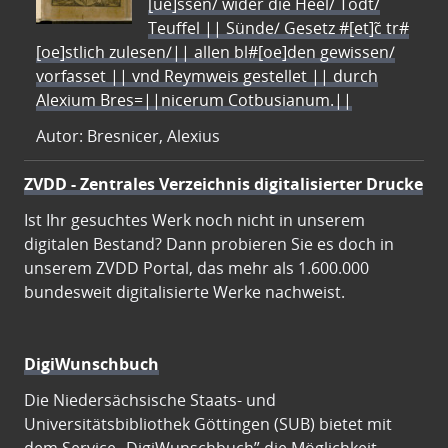
[ue]ssen/ wider die Heel/ Todt/
Teuffel || Sünde/ Gesetz #[et]c̃ tr#
[oe]stlich zulesen/|| allen bl#[oe]den gewissen/
vorfasset || vnd Reymweis gestellet || durch
Alexium Bres=||nicerum Cotbusianum.||
Autor: Bresnicer, Alexius
ZVDD - Zentrales Verzeichnis digitalisierter Drucke
Ist Ihr gesuchtes Werk noch nicht in unserem
digitalen Bestand? Dann probieren Sie es doch in
unserem ZVDD Portal, das mehr als 1.600.000
bundesweit digitalisierte Werke nachweist.
DigiWunschbuch
Die Niedersächsische Staats- und
Universitätsbibliothek Göttingen (SUB) bietet mit