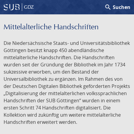
search
Suchen
GDZ
Mittelalterliche Handschriften
Die Niedersächsische Staats- und Universitätsbibliothek
Göttingen besitzt knapp 450 abendländische
mittelalterliche Handschriften. Die Handschriften
wurden seit der Gründung der Bibliothek im Jahr 1734
sukzessive erworben, um den Bestand der
Universalbibliothek zu ergänzen. Im Rahmen des von
der Deutschen Digitalen Bibliothek geförderten Projekts
„Digitalisierung der mittelalterlichen volkssprachlichen
Handschriften der SUB Göttingen“ wurden in einem
ersten Schritt 74 Handschriften digitalisiert. Die
Kollektion wird zukünftig um weitere mittelalterliche
Handschriften erweitert werden.