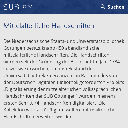
search
Suchen
GDZ
Mittelalterliche Handschriften
Die Niedersächsische Staats- und Universitätsbibliothek
Göttingen besitzt knapp 450 abendländische
mittelalterliche Handschriften. Die Handschriften
wurden seit der Gründung der Bibliothek im Jahr 1734
sukzessive erworben, um den Bestand der
Universalbibliothek zu ergänzen. Im Rahmen des von
der Deutschen Digitalen Bibliothek geförderten Projekts
„Digitalisierung der mittelalterlichen volkssprachlichen
Handschriften der SUB Göttingen“ wurden in einem
ersten Schritt 74 Handschriften digitalisiert. Die
Kollektion wird zukünftig um weitere mittelalterliche
Handschriften erweitert werden.