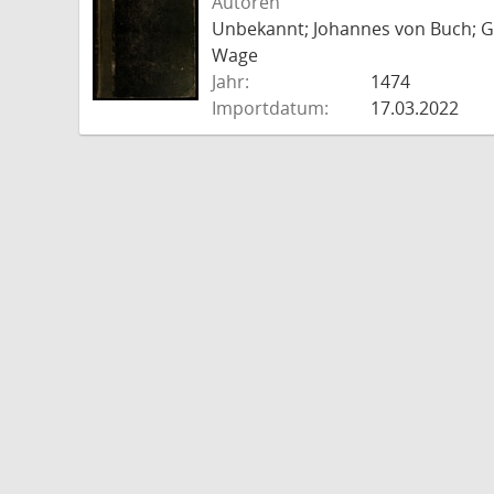
Autoren
Unbekannt; Johannes von Buch; Go
Wage
Jahr:
1474
Importdatum:
17.03.2022