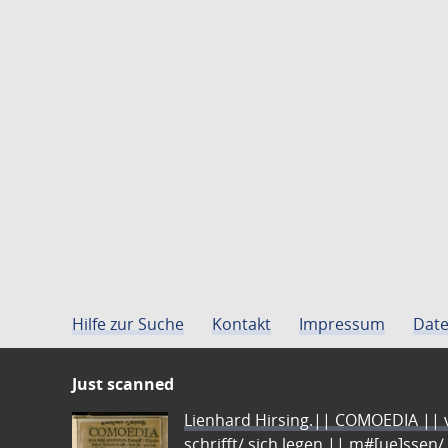
Hilfe zur Suche
Kontakt
Impressum
Date
Just scanned
Lienhard Hirsing.|| COMOEDIA || vo
schrifft/ sich legen || m#[ue]ssen/