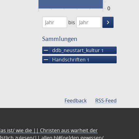
0
1474
1475
keyboard_arrow_right
bis
Suche
einschränke
Sammlungen
remove
ddb_neustart_kultur
1
remove
Handschriften
1
Feedback
RSS-Feed
s ist/ wie die || Christen aus warheit der
e]stlich zulesen/|| allen bl#[oe]den gewissen/