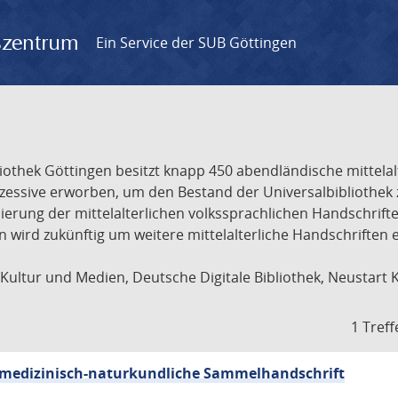
gszentrum
Ein Service der SUB Göttingen
liothek Göttingen besitzt knapp 450 abendländische mittela
ukzessive erworben, um den Bestand der Universalbibliothe
lisierung der mittelalterlichen volkssprachlichen Handschri
ion wird zukünftig um weitere mittelalterliche Handschriften
ultur und Medien, Deutsche Digitale Bibliothek, Neustart 
1 Treff
sch-medizinisch-naturkundliche Sammelhandschrift