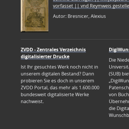
vorfasset || vnd Reymweis gestel
Autor: Bresnicer, Alexius
ZVDD - Zentrales Verzeichnis
DigiWun
digitalisierter Drucke
Die Nied
Ist Ihr gesuchtes Werk noch nicht in
Universit
unserem digitalen Bestand? Dann
(SUB) bie
probieren Sie es doch in unserem
„DigiWun
ZVDD Portal, das mehr als 1.600.000
Patenscha
bundesweit digitalisierte Werke
von Büch
nachweist.
Übernehm
die Digit
Wunschb