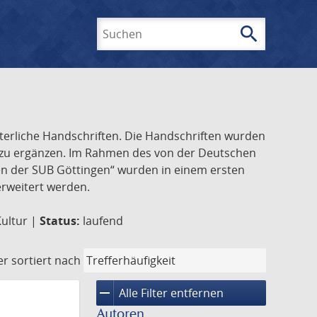
search
Suchen
lterliche Handschriften. Die Handschriften wurden
k zu ergänzen. Im Rahmen des von der Deutschen
ften der SUB Göttingen“ wurden in einem ersten
 erweitert werden.
Kultur |
Status:
laufend
er
sortiert nach
remove
Alle Filter entfernen
Autoren