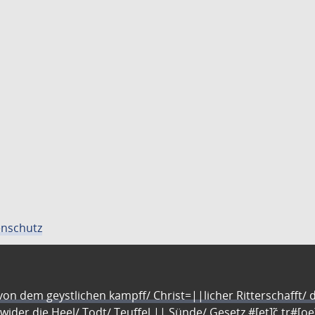
nschutz
n dem geystlichen kampff/ Christ=||licher Ritterschafft/ da
 wider die Heel/ Todt/ Teuffel || Sünde/ Gesetz #[et]c̃ tr#[o