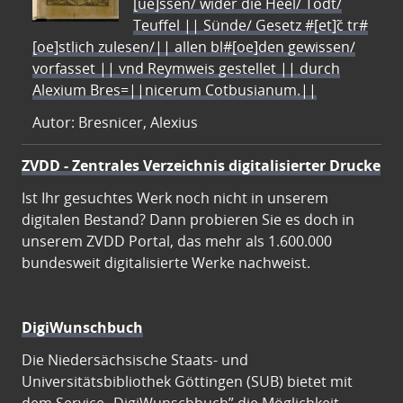
[ue]ssen/ wider die Heel/ Todt/
Teuffel || Sünde/ Gesetz #[et]c̃ tr#
[oe]stlich zulesen/|| allen bl#[oe]den gewissen/
vorfasset || vnd Reymweis gestellet || durch
Alexium Bres=||nicerum Cotbusianum.||
Autor: Bresnicer, Alexius
ZVDD - Zentrales Verzeichnis digitalisierter Drucke
Ist Ihr gesuchtes Werk noch nicht in unserem
digitalen Bestand? Dann probieren Sie es doch in
unserem ZVDD Portal, das mehr als 1.600.000
bundesweit digitalisierte Werke nachweist.
DigiWunschbuch
Die Niedersächsische Staats- und
Universitätsbibliothek Göttingen (SUB) bietet mit