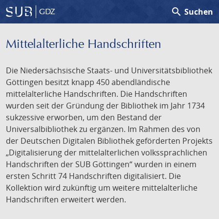
search
Suchen
GDZ
Mittelalterliche Handschriften
Die Niedersächsische Staats- und Universitätsbibliothek
Göttingen besitzt knapp 450 abendländische
mittelalterliche Handschriften. Die Handschriften
wurden seit der Gründung der Bibliothek im Jahr 1734
sukzessive erworben, um den Bestand der
Universalbibliothek zu ergänzen. Im Rahmen des von
der Deutschen Digitalen Bibliothek geförderten Projekts
„Digitalisierung der mittelalterlichen volkssprachlichen
Handschriften der SUB Göttingen“ wurden in einem
ersten Schritt 74 Handschriften digitalisiert. Die
Kollektion wird zukünftig um weitere mittelalterliche
Handschriften erweitert werden.