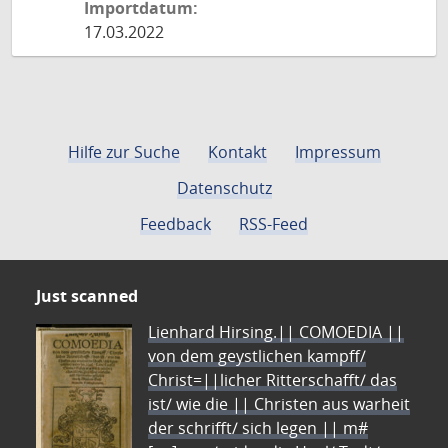
Importdatum:
17.03.2022
Hilfe zur Suche
Kontakt
Impressum
Datenschutz
Feedback
RSS-Feed
Just scanned
Lienhard Hirsing.|| COMOEDIA ||
von dem geystlichen kampff/
Christ=||licher Ritterschafft/ das
ist/ wie die || Christen aus warheit
der schrifft/ sich legen || m#