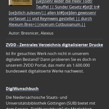
[ue]ssen/ wider die Heel/ Todt/
Teuffel || Sünde/ Gesetz #[et]c̃ tr#
[oe]stlich zulesen/|| allen bl#[oe]den gewissen/
vorfasset || vnd Reymweis gestellet || durch
Alexium Bres=||nicerum Cotbusianum.||
Autor: Bresnicer, Alexius
ZVDD - Zentrales Verzeichnis digitalisierter Drucke
Ist Ihr gesuchtes Werk noch nicht in unserem
digitalen Bestand? Dann probieren Sie es doch in
unserem ZVDD Portal, das mehr als 1.600.000
bundesweit digitalisierte Werke nachweist.
DigiWunschbuch
Die Niedersächsische Staats- und
Universitätsbibliothek Göttingen (SUB) bietet mit