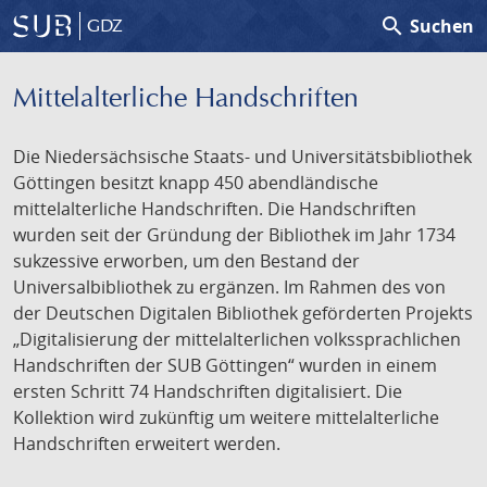
search
Suchen
GDZ
Mittelalterliche Handschriften
Die Niedersächsische Staats- und Universitätsbibliothek
Göttingen besitzt knapp 450 abendländische
mittelalterliche Handschriften. Die Handschriften
wurden seit der Gründung der Bibliothek im Jahr 1734
sukzessive erworben, um den Bestand der
Universalbibliothek zu ergänzen. Im Rahmen des von
der Deutschen Digitalen Bibliothek geförderten Projekts
„Digitalisierung der mittelalterlichen volkssprachlichen
Handschriften der SUB Göttingen“ wurden in einem
ersten Schritt 74 Handschriften digitalisiert. Die
Kollektion wird zukünftig um weitere mittelalterliche
Handschriften erweitert werden.