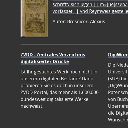
schrifft/ sich legen || m#[ue]ssen/
vorfasset || vnd Reymweis gestel
Autor: Bresnicer, Alexius
ZVDD - Zentrales Verzeichnis
DigiWun
digitalisierter Drucke
Die Nied
Ist Ihr gesuchtes Werk noch nicht in
Universit
unserem digitalen Bestand? Dann
(SUB) bie
probieren Sie es doch in unserem
„DigiWun
ZVDD Portal, das mehr als 1.600.000
Patenscha
bundesweit digitalisierte Werke
von Büch
nachweist.
Übernehm
die Digit
Wunschb