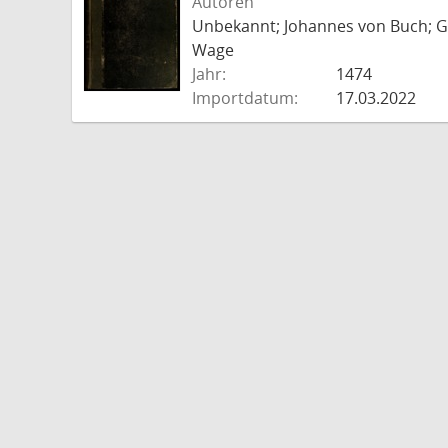
Autoren
Unbekannt; Johannes von Buch; Go
Wage
Jahr:
1474
Importdatum:
17.03.2022