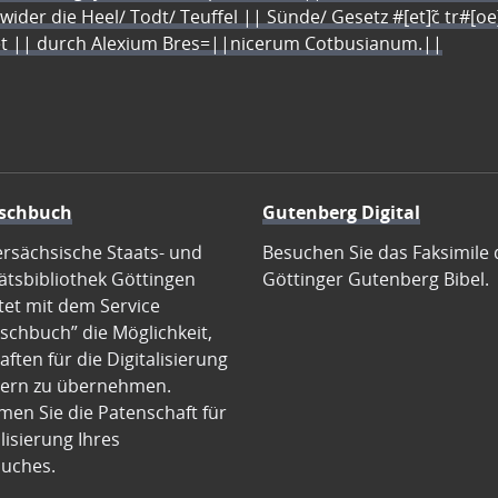
 wider die Heel/ Todt/ Teuffel || Sünde/ Gesetz #[et]c̃ tr#[o
let || durch Alexium Bres=||nicerum Cotbusianum.||
schbuch
Gutenberg Digital
ersächsische Staats- und
Besuchen Sie das Faksimile 
ätsbibliothek Göttingen
Göttinger Gutenberg Bibel.
tet mit dem Service
schbuch” die Möglichkeit,
ften für die Digitalisierung
ern zu übernehmen.
en Sie die Patenschaft für
alisierung Ihres
uches.