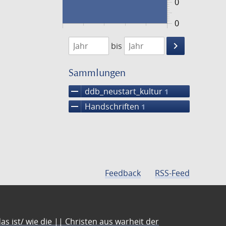
0
0
1474
1475
keyboard_arrow_right
bis
Suche
einschränke
Sammlungen
remove
ddb_neustart_kultur
1
remove
Handschriften
1
Feedback
RSS-Feed
s ist/ wie die || Christen aus warheit der