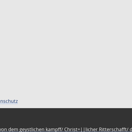
nschutz
n dem geystlichen kampff/ Christ=||licher Ritterschafft/ da