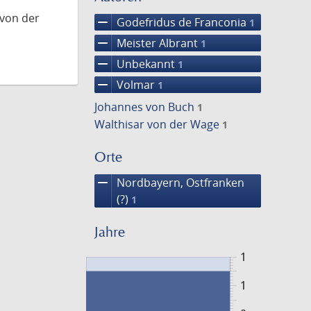
 von der
remove
Godefridus de Franconia
1
remove
Meister Albrant
1
remove
Unbekannt
1
remove
Volmar
1
Johannes von Buch
1
Walthisar von der Wage
1
Orte
remove
Nordbayern, Ostfranken
(?)
1
Jahre
1
1