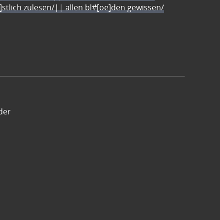
e]stlich zulesen/|| allen bl#[oe]den gewissen/
der