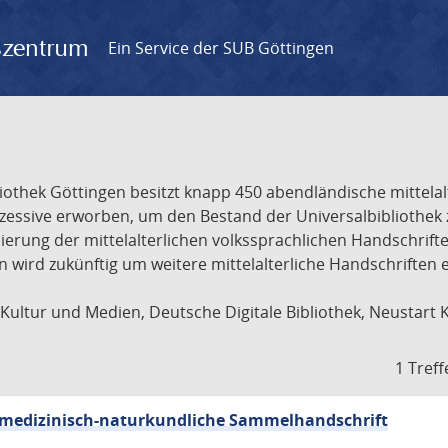
gszentrum
Ein Service der SUB Göttingen
liothek Göttingen besitzt knapp 450 abendländische mittela
ukzessive erworben, um den Bestand der Universalbibliothe
lisierung der mittelalterlichen volkssprachlichen Handschri
ion wird zukünftig um weitere mittelalterliche Handschriften
ultur und Medien, Deutsche Digitale Bibliothek, Neustart 
1 Treff
sch-medizinisch-naturkundliche Sammelhandschrift