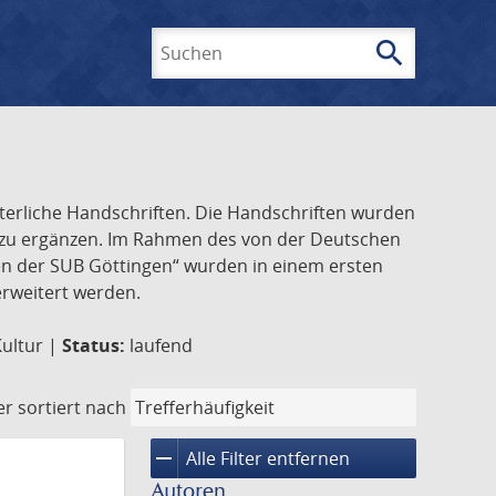
search
Suchen
lterliche Handschriften. Die Handschriften wurden
k zu ergänzen. Im Rahmen des von der Deutschen
ften der SUB Göttingen“ wurden in einem ersten
 erweitert werden.
Kultur |
Status:
laufend
er
sortiert nach
remove
Alle Filter entfernen
Autoren