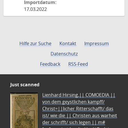
Importdatum:
17.03.2022
Hilfe zur Suche
Kontakt
Impressum
Datenschutz
Feedback
RSS-Feed
Just scanned
Lienhard Hirsing.|| COMOEDIA ||
von dem geystlichen kampff/
Christ=||licher Ritterschafft/ das
ist/ wie die || Christen aus warheit
der schrifft/ sich legen || m#