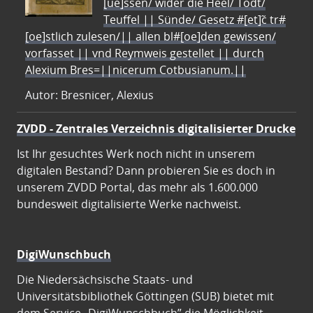
[ue]ssen/ wider die Heel/ Todt/
Teuffel || Sünde/ Gesetz #[et]c̃ tr#
[oe]stlich zulesen/|| allen bl#[oe]den gewissen/
vorfasset || vnd Reymweis gestellet || durch
Alexium Bres=||nicerum Cotbusianum.||
Autor: Bresnicer, Alexius
ZVDD - Zentrales Verzeichnis digitalisierter Drucke
Ist Ihr gesuchtes Werk noch nicht in unserem
digitalen Bestand? Dann probieren Sie es doch in
unserem ZVDD Portal, das mehr als 1.600.000
bundesweit digitalisierte Werke nachweist.
DigiWunschbuch
Die Niedersächsische Staats- und
Universitätsbibliothek Göttingen (SUB) bietet mit