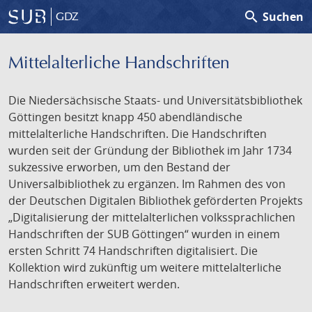
search
Suchen
GDZ
Mittelalterliche Handschriften
Die Niedersächsische Staats- und Universitätsbibliothek
Göttingen besitzt knapp 450 abendländische
mittelalterliche Handschriften. Die Handschriften
wurden seit der Gründung der Bibliothek im Jahr 1734
sukzessive erworben, um den Bestand der
Universalbibliothek zu ergänzen. Im Rahmen des von
der Deutschen Digitalen Bibliothek geförderten Projekts
„Digitalisierung der mittelalterlichen volkssprachlichen
Handschriften der SUB Göttingen“ wurden in einem
ersten Schritt 74 Handschriften digitalisiert. Die
Kollektion wird zukünftig um weitere mittelalterliche
Handschriften erweitert werden.