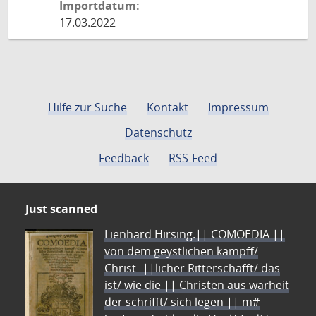
Importdatum:
17.03.2022
Hilfe zur Suche
Kontakt
Impressum
Datenschutz
Feedback
RSS-Feed
Just scanned
Lienhard Hirsing.|| COMOEDIA ||
von dem geystlichen kampff/
Christ=||licher Ritterschafft/ das
ist/ wie die || Christen aus warheit
der schrifft/ sich legen || m#