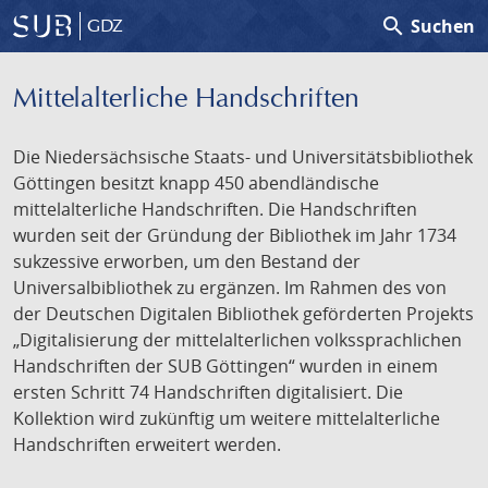
search
Suchen
GDZ
Mittelalterliche Handschriften
Die Niedersächsische Staats- und Universitätsbibliothek
Göttingen besitzt knapp 450 abendländische
mittelalterliche Handschriften. Die Handschriften
wurden seit der Gründung der Bibliothek im Jahr 1734
sukzessive erworben, um den Bestand der
Universalbibliothek zu ergänzen. Im Rahmen des von
der Deutschen Digitalen Bibliothek geförderten Projekts
„Digitalisierung der mittelalterlichen volkssprachlichen
Handschriften der SUB Göttingen“ wurden in einem
ersten Schritt 74 Handschriften digitalisiert. Die
Kollektion wird zukünftig um weitere mittelalterliche
Handschriften erweitert werden.