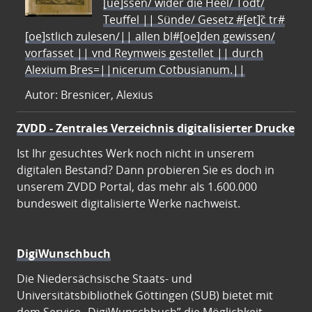
[ue]ssen/ wider die Heel/ Todt/
Teuffel || Sünde/ Gesetz #[et]c̃ tr#
[oe]stlich zulesen/|| allen bl#[oe]den gewissen/
vorfasset || vnd Reymweis gestellet || durch
Alexium Bres=||nicerum Cotbusianum.||
Autor: Bresnicer, Alexius
ZVDD - Zentrales Verzeichnis digitalisierter Drucke
Ist Ihr gesuchtes Werk noch nicht in unserem
digitalen Bestand? Dann probieren Sie es doch in
unserem ZVDD Portal, das mehr als 1.600.000
bundesweit digitalisierte Werke nachweist.
DigiWunschbuch
Die Niedersächsische Staats- und
Universitätsbibliothek Göttingen (SUB) bietet mit