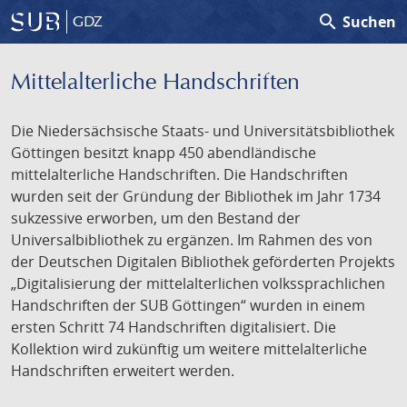
search
Suchen
GDZ
Mittelalterliche Handschriften
Die Niedersächsische Staats- und Universitätsbibliothek
Göttingen besitzt knapp 450 abendländische
mittelalterliche Handschriften. Die Handschriften
wurden seit der Gründung der Bibliothek im Jahr 1734
sukzessive erworben, um den Bestand der
Universalbibliothek zu ergänzen. Im Rahmen des von
der Deutschen Digitalen Bibliothek geförderten Projekts
„Digitalisierung der mittelalterlichen volkssprachlichen
Handschriften der SUB Göttingen“ wurden in einem
ersten Schritt 74 Handschriften digitalisiert. Die
Kollektion wird zukünftig um weitere mittelalterliche
Handschriften erweitert werden.