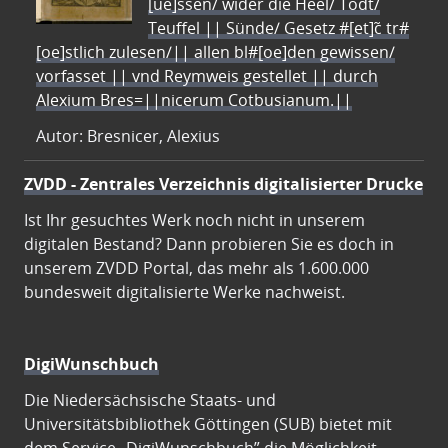
[ue]ssen/ wider die Heel/ Todt/
Teuffel || Sünde/ Gesetz #[et]c̃ tr#
[oe]stlich zulesen/|| allen bl#[oe]den gewissen/
vorfasset || vnd Reymweis gestellet || durch
Alexium Bres=||nicerum Cotbusianum.||
Autor: Bresnicer, Alexius
ZVDD - Zentrales Verzeichnis digitalisierter Drucke
Ist Ihr gesuchtes Werk noch nicht in unserem
digitalen Bestand? Dann probieren Sie es doch in
unserem ZVDD Portal, das mehr als 1.600.000
bundesweit digitalisierte Werke nachweist.
DigiWunschbuch
Die Niedersächsische Staats- und
Universitätsbibliothek Göttingen (SUB) bietet mit