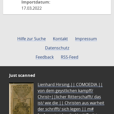
Importdatum:
17.03.2022
Hilfe zur Suche
Kontakt
Impressum
Datenschutz
Feedback
RSS-Feed
Just scanned
Lienhard Hirsing.|| COMOEDIA ||
von dem geystlichen kampff/
Christ=||licher Ritterschafft/ das
ist/ wie die || Christen aus warheit
der schrifft/ sich legen || m#