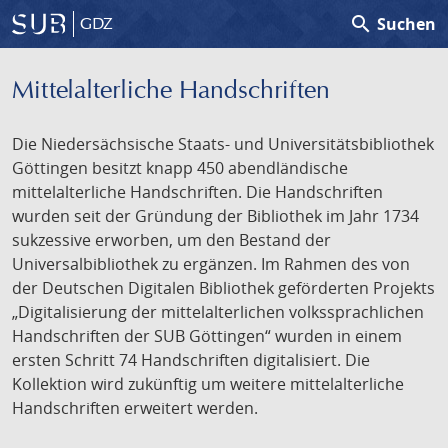
search
Suchen
GDZ
Mittelalterliche Handschriften
Die Niedersächsische Staats- und Universitätsbibliothek
Göttingen besitzt knapp 450 abendländische
mittelalterliche Handschriften. Die Handschriften
wurden seit der Gründung der Bibliothek im Jahr 1734
sukzessive erworben, um den Bestand der
Universalbibliothek zu ergänzen. Im Rahmen des von
der Deutschen Digitalen Bibliothek geförderten Projekts
„Digitalisierung der mittelalterlichen volkssprachlichen
Handschriften der SUB Göttingen“ wurden in einem
ersten Schritt 74 Handschriften digitalisiert. Die
Kollektion wird zukünftig um weitere mittelalterliche
Handschriften erweitert werden.