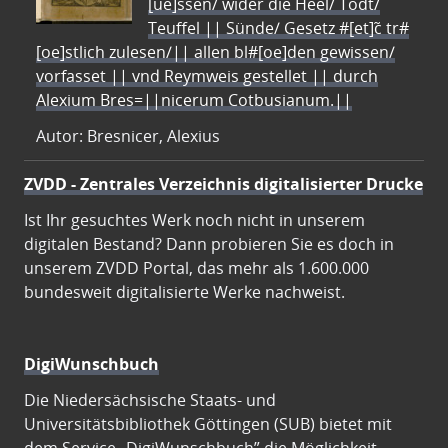
[ue]ssen/ wider die Heel/ Todt/
Teuffel || Sünde/ Gesetz #[et]c̃ tr#
[oe]stlich zulesen/|| allen bl#[oe]den gewissen/
vorfasset || vnd Reymweis gestellet || durch
Alexium Bres=||nicerum Cotbusianum.||
Autor: Bresnicer, Alexius
ZVDD - Zentrales Verzeichnis digitalisierter Drucke
Ist Ihr gesuchtes Werk noch nicht in unserem
digitalen Bestand? Dann probieren Sie es doch in
unserem ZVDD Portal, das mehr als 1.600.000
bundesweit digitalisierte Werke nachweist.
DigiWunschbuch
Die Niedersächsische Staats- und
Universitätsbibliothek Göttingen (SUB) bietet mit