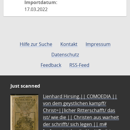
Importdatum:
17.03.2022
Hilfe zur Suche
Kontakt
Impressum
Datenschutz
Feedback
RSS-Feed
Just scanned
Lienhard Hirsing.|| COMOEDIA ||
von dem geystlichen kampff/
Christ=||licher Ritterschafft/ das
ist/ wie die || Christen aus warheit
der schrifft/ sich legen || m#