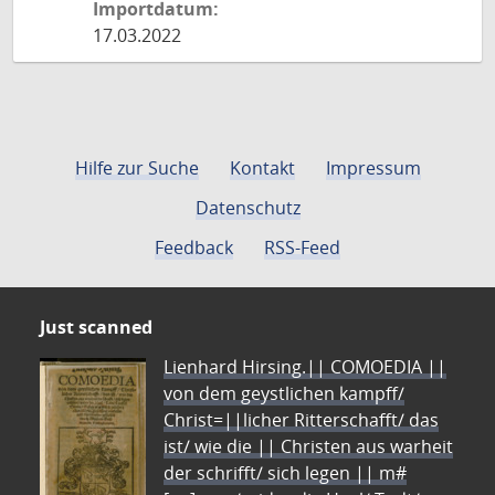
Importdatum:
17.03.2022
Hilfe zur Suche
Kontakt
Impressum
Datenschutz
Feedback
RSS-Feed
Just scanned
Lienhard Hirsing.|| COMOEDIA ||
von dem geystlichen kampff/
Christ=||licher Ritterschafft/ das
ist/ wie die || Christen aus warheit
der schrifft/ sich legen || m#