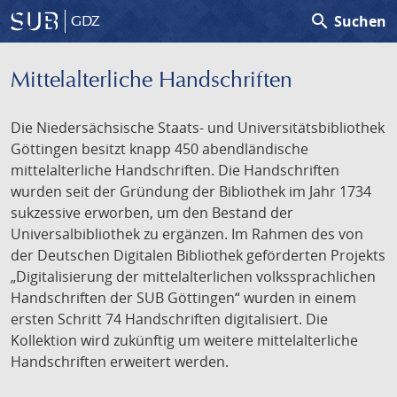
search
Suchen
GDZ
Mittelalterliche Handschriften
Die Niedersächsische Staats- und Universitätsbibliothek
Göttingen besitzt knapp 450 abendländische
mittelalterliche Handschriften. Die Handschriften
wurden seit der Gründung der Bibliothek im Jahr 1734
sukzessive erworben, um den Bestand der
Universalbibliothek zu ergänzen. Im Rahmen des von
der Deutschen Digitalen Bibliothek geförderten Projekts
„Digitalisierung der mittelalterlichen volkssprachlichen
Handschriften der SUB Göttingen“ wurden in einem
ersten Schritt 74 Handschriften digitalisiert. Die
Kollektion wird zukünftig um weitere mittelalterliche
Handschriften erweitert werden.