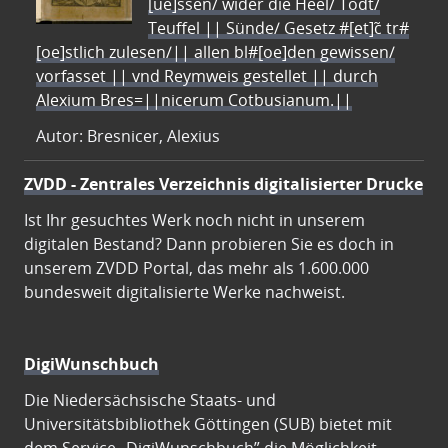
[ue]ssen/ wider die Heel/ Todt/
Teuffel || Sünde/ Gesetz #[et]c̃ tr#
[oe]stlich zulesen/|| allen bl#[oe]den gewissen/
vorfasset || vnd Reymweis gestellet || durch
Alexium Bres=||nicerum Cotbusianum.||
Autor: Bresnicer, Alexius
ZVDD - Zentrales Verzeichnis digitalisierter Drucke
Ist Ihr gesuchtes Werk noch nicht in unserem
digitalen Bestand? Dann probieren Sie es doch in
unserem ZVDD Portal, das mehr als 1.600.000
bundesweit digitalisierte Werke nachweist.
DigiWunschbuch
Die Niedersächsische Staats- und
Universitätsbibliothek Göttingen (SUB) bietet mit