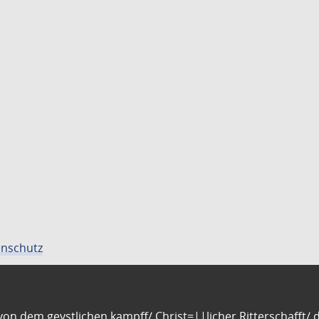
nschutz
n dem geystlichen kampff/ Christ=||licher Ritterschafft/ da