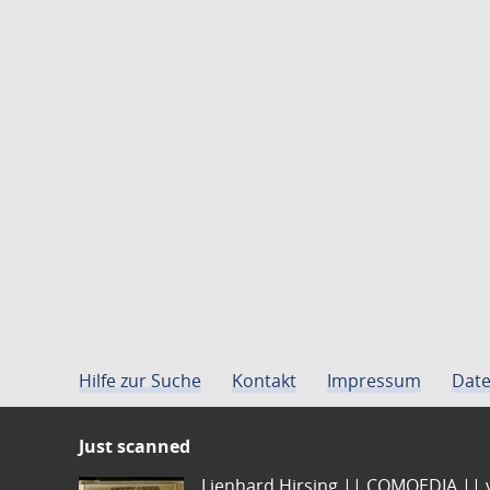
Hilfe zur Suche
Kontakt
Impressum
Date
Just scanned
Lienhard Hirsing.|| COMOEDIA || vo