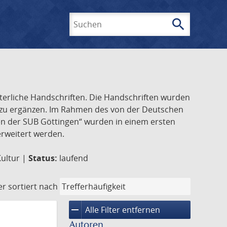
search
Suchen
lterliche Handschriften. Die Handschriften wurden
k zu ergänzen. Im Rahmen des von der Deutschen
ften der SUB Göttingen“ wurden in einem ersten
 erweitert werden.
Kultur |
Status:
laufend
er
sortiert nach
remove
Alle Filter entfernen
Autoren