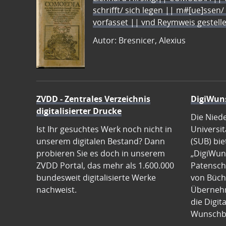
schrifft/ sich legen || m#[ue]ssen/
vorfasset || vnd Reymweis gestel
Autor: Bresnicer, Alexius
ZVDD - Zentrales Verzeichnis
DigiWun
digitalisierter Drucke
Die Nied
Ist Ihr gesuchtes Werk noch nicht in
Universit
unserem digitalen Bestand? Dann
(SUB) bie
probieren Sie es doch in unserem
„DigiWun
ZVDD Portal, das mehr als 1.600.000
Patenscha
bundesweit digitalisierte Werke
von Büch
nachweist.
Übernehm
die Digit
Wunschb