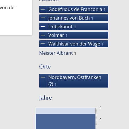
 von der
remove
Godefridus de Franconia
1
remove
Johannes von Buch
1
remove
Unbekannt
1
remove
Volmar
1
remove
Walthisar von der Wage
1
Meister Albrant
1
Orte
remove
Nordbayern, Ostfranken
(?)
1
Jahre
1
1