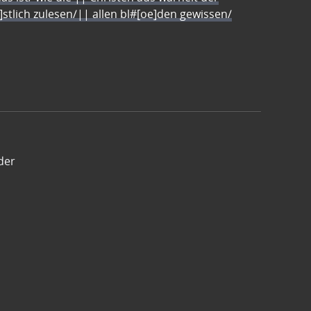
e]stlich zulesen/|| allen bl#[oe]den gewissen/
der