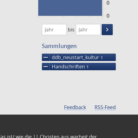
0
0
1474
1475
keyboard_arrow_right
bis
Suche
einschränke
Sammlungen
remove
ddb_neustart_kultur
1
remove
Handschriften
1
Feedback
RSS-Feed
s ist/ wie die || Christen aus warheit der