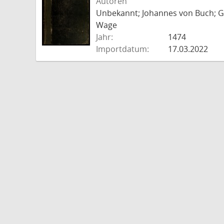
Autoren
Unbekannt; Johannes von Buch; Go
Wage
Jahr:
1474
Importdatum:
17.03.2022