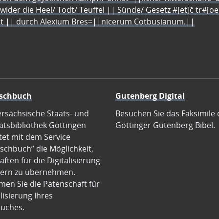
 wider die Heel/ Todt/ Teuffel || Sünde/ Gesetz #[et]c̃ tr#[o
let || durch Alexium Bres=||nicerum Cotbusianum.||
schbuch
Gutenberg Digital
ersächsische Staats- und
Besuchen Sie das Faksimile 
ätsbibliothek Göttingen
Göttinger Gutenberg Bibel.
tet mit dem Service
schbuch” die Möglichkeit,
ften für die Digitalisierung
ern zu übernehmen.
en Sie die Patenschaft für
alisierung Ihres
uches.