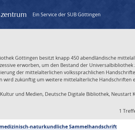
gszentrum
Ein Service der SUB Göttingen
liothek Göttingen besitzt knapp 450 abendländische mittela
ukzessive erworben, um den Bestand der Universalbibliothe
lisierung der mittelalterlichen volkssprachlichen Handschri
ion wird zukünftig um weitere mittelalterliche Handschriften
ultur und Medien, Deutsche Digitale Bibliothek, Neustart 
1 Treff
sch-medizinisch-naturkundliche Sammelhandschrift