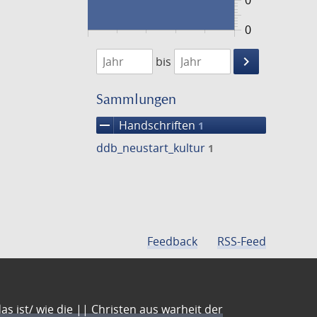
0
0
1474
1475
keyboard_arrow_right
bis
Suche
einschränke
Sammlungen
remove
Handschriften
1
ddb_neustart_kultur
1
Feedback
RSS-Feed
s ist/ wie die || Christen aus warheit der