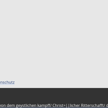
nschutz
n dem geystlichen kampff/ Christ=||licher Ritterschafft/ da