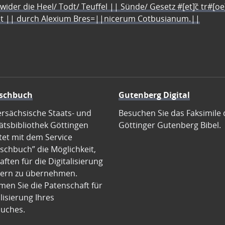
 wider die Heel/ Todt/ Teuffel || Sünde/ Gesetz #[et]c̃ tr#[o
let || durch Alexium Bres=||nicerum Cotbusianum.||
schbuch
Gutenberg Digital
ersächsische Staats- und
Besuchen Sie das Faksimile 
ätsbibliothek Göttingen
Göttinger Gutenberg Bibel.
tet mit dem Service
schbuch” die Möglichkeit,
ften für die Digitalisierung
ern zu übernehmen.
en Sie die Patenschaft für
alisierung Ihres
uches.