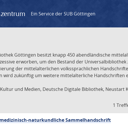
gszentrum
Ein Service der SUB Göttingen
liothek Göttingen besitzt knapp 450 abendländische mittela
ukzessive erworben, um den Bestand der Universalbibliothe
lisierung der mittelalterlichen volkssprachlichen Handschri
ion wird zukünftig um weitere mittelalterliche Handschriften
ultur und Medien, Deutsche Digitale Bibliothek, Neustart 
1 Treff
sch-medizinisch-naturkundliche Sammelhandschrift