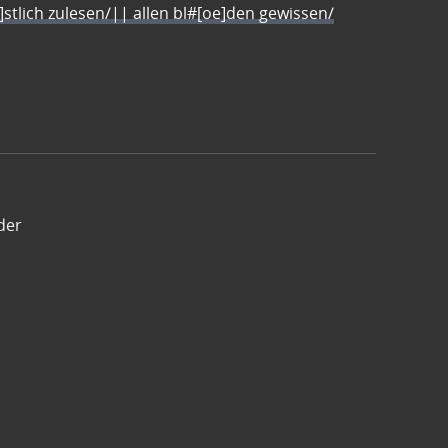
e]stlich zulesen/|| allen bl#[oe]den gewissen/
der