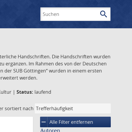
search
Suchen
lterliche Handschriften. Die Handschriften wurden
k zu ergänzen. Im Rahmen des von der Deutschen
ften der SUB Göttingen“ wurden in einem ersten
 erweitert werden.
Kultur |
Status:
laufend
er
sortiert nach
remove
Alle Filter entfernen
Autoren