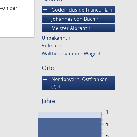
 von der
remove
Godefridus de Franconia
1
remove
Johannes von Buch
1
remove
Meister Albrant
1
Unbekannt
1
Volmar
1
Walthisar von der Wage
1
Orte
remove
Nordbayern, Ostfranken
(?)
1
Jahre
1
1