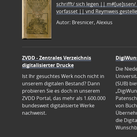
schrifft/ sich legen || m#[ue]ssen/
vorfasset || vnd Reymweis gestel
Autor: Bresnicer, Alexius
ZVDD - Zentrales Verzeichnis
DigiWun
digitalisierter Drucke
Die Nied
Ist Ihr gesuchtes Werk noch nicht in
Universit
unserem digitalen Bestand? Dann
(SUB) bie
probieren Sie es doch in unserem
„DigiWun
ZVDD Portal, das mehr als 1.600.000
Patenscha
bundesweit digitalisierte Werke
von Büch
nachweist.
Übernehm
die Digit
Wunschb