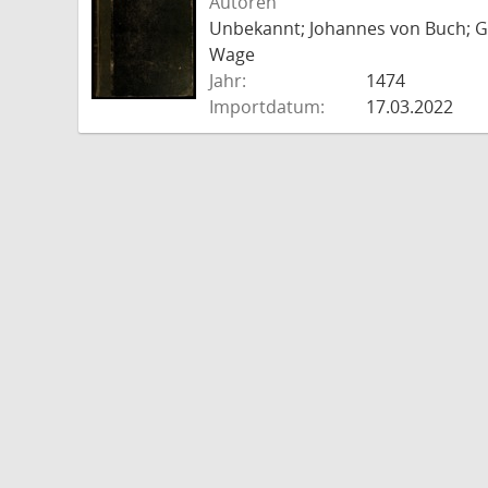
Autoren
Unbekannt; Johannes von Buch; Go
Wage
Jahr:
1474
Importdatum:
17.03.2022