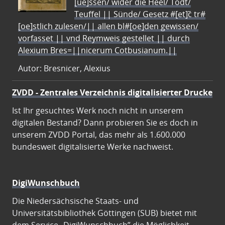
[ue]ssen/ wider die Heel/ Todt/
Teuffel || Sünde/ Gesetz #[et]c̃ tr#
[oe]stlich zulesen/|| allen bl#[oe]den gewissen/
vorfasset || vnd Reymweis gestellet || durch
Alexium Bres=||nicerum Cotbusianum.||
Autor: Bresnicer, Alexius
ZVDD - Zentrales Verzeichnis digitalisierter Drucke
Ist Ihr gesuchtes Werk noch nicht in unserem
digitalen Bestand? Dann probieren Sie es doch in
unserem ZVDD Portal, das mehr als 1.600.000
bundesweit digitalisierte Werke nachweist.
DigiWunschbuch
Die Niedersächsische Staats- und
Universitätsbibliothek Göttingen (SUB) bietet mit