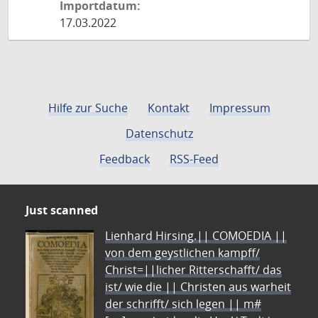
Importdatum:
17.03.2022
Hilfe zur Suche
Kontakt
Impressum
Datenschutz
Feedback
RSS-Feed
Just scanned
Lienhard Hirsing.|| COMOEDIA ||
von dem geystlichen kampff/
Christ=||licher Ritterschafft/ das
ist/ wie die || Christen aus warheit
der schrifft/ sich legen || m#