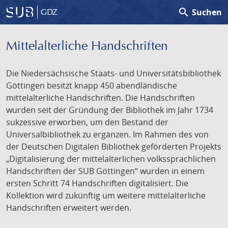
search
Suchen
GDZ
Mittelalterliche Handschriften
Die Niedersächsische Staats- und Universitätsbibliothek
Göttingen besitzt knapp 450 abendländische
mittelalterliche Handschriften. Die Handschriften
wurden seit der Gründung der Bibliothek im Jahr 1734
sukzessive erworben, um den Bestand der
Universalbibliothek zu ergänzen. Im Rahmen des von
der Deutschen Digitalen Bibliothek geförderten Projekts
„Digitalisierung der mittelalterlichen volkssprachlichen
Handschriften der SUB Göttingen“ wurden in einem
ersten Schritt 74 Handschriften digitalisiert. Die
Kollektion wird zukünftig um weitere mittelalterliche
Handschriften erweitert werden.