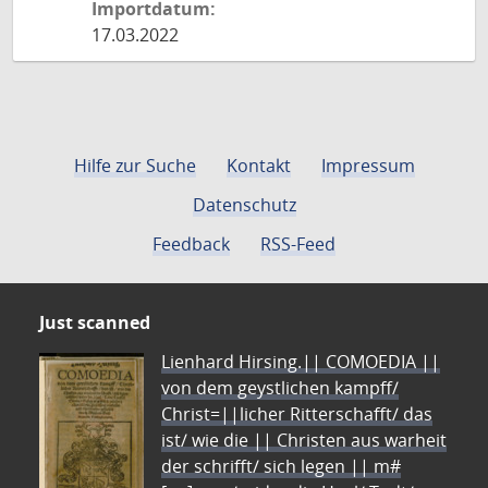
Importdatum:
17.03.2022
Hilfe zur Suche
Kontakt
Impressum
Datenschutz
Feedback
RSS-Feed
Just scanned
Lienhard Hirsing.|| COMOEDIA ||
von dem geystlichen kampff/
Christ=||licher Ritterschafft/ das
ist/ wie die || Christen aus warheit
der schrifft/ sich legen || m#