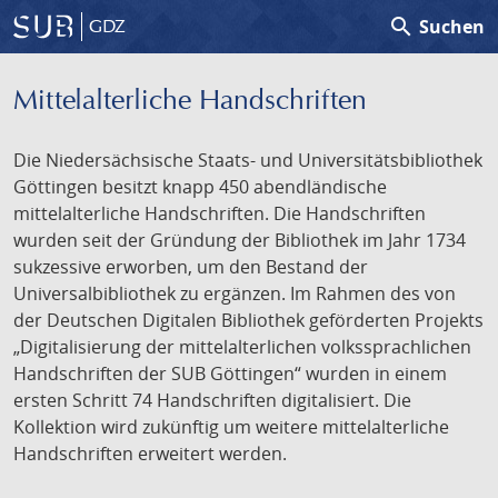
search
Suchen
GDZ
Mittelalterliche Handschriften
Die Niedersächsische Staats- und Universitätsbibliothek
Göttingen besitzt knapp 450 abendländische
mittelalterliche Handschriften. Die Handschriften
wurden seit der Gründung der Bibliothek im Jahr 1734
sukzessive erworben, um den Bestand der
Universalbibliothek zu ergänzen. Im Rahmen des von
der Deutschen Digitalen Bibliothek geförderten Projekts
„Digitalisierung der mittelalterlichen volkssprachlichen
Handschriften der SUB Göttingen“ wurden in einem
ersten Schritt 74 Handschriften digitalisiert. Die
Kollektion wird zukünftig um weitere mittelalterliche
Handschriften erweitert werden.