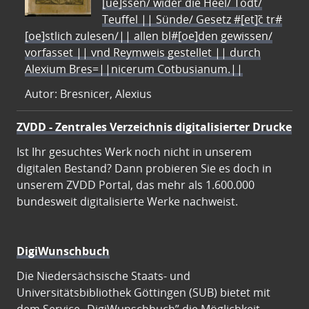
[ue]ssen/ wider die Heel/ Todt/
Teuffel || Sünde/ Gesetz #[et]c̃ tr#
[oe]stlich zulesen/|| allen bl#[oe]den gewissen/
vorfasset || vnd Reymweis gestellet || durch
Alexium Bres=||nicerum Cotbusianum.||
Autor: Bresnicer, Alexius
ZVDD - Zentrales Verzeichnis digitalisierter Drucke
Ist Ihr gesuchtes Werk noch nicht in unserem
digitalen Bestand? Dann probieren Sie es doch in
unserem ZVDD Portal, das mehr als 1.600.000
bundesweit digitalisierte Werke nachweist.
DigiWunschbuch
Die Niedersächsische Staats- und
Universitätsbibliothek Göttingen (SUB) bietet mit