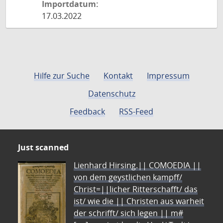
Importdatum:
17.03.2022
Hilfe zur Suche
Kontakt
Impressum
Datenschutz
Feedback
RSS-Feed
Just scanned
Lienhard Hirsing.|| COMOEDIA ||
von dem geystlichen kampff/
Christ=||licher Ritterschafft/ das
ist/ wie die || Christen aus warheit
der schrifft/ sich legen || m#