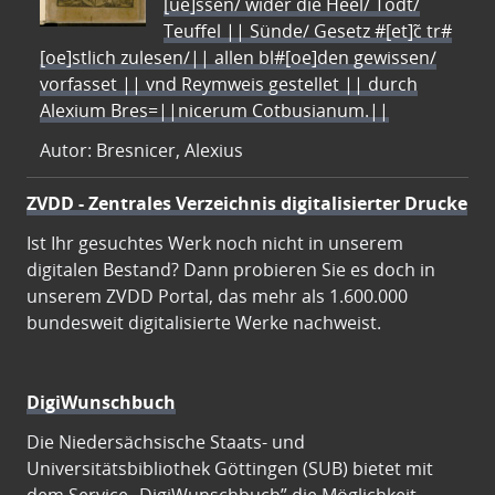
[ue]ssen/ wider die Heel/ Todt/
Teuffel || Sünde/ Gesetz #[et]c̃ tr#
[oe]stlich zulesen/|| allen bl#[oe]den gewissen/
vorfasset || vnd Reymweis gestellet || durch
Alexium Bres=||nicerum Cotbusianum.||
Autor: Bresnicer, Alexius
ZVDD - Zentrales Verzeichnis digitalisierter Drucke
Ist Ihr gesuchtes Werk noch nicht in unserem
digitalen Bestand? Dann probieren Sie es doch in
unserem ZVDD Portal, das mehr als 1.600.000
bundesweit digitalisierte Werke nachweist.
DigiWunschbuch
Die Niedersächsische Staats- und
Universitätsbibliothek Göttingen (SUB) bietet mit