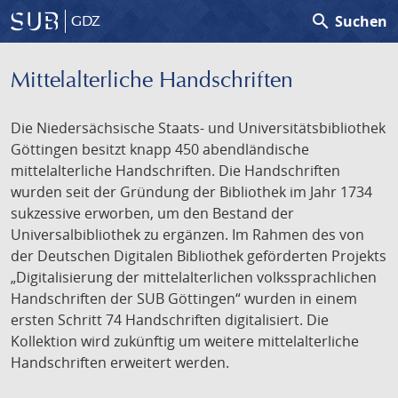
search
Suchen
GDZ
Mittelalterliche Handschriften
Die Niedersächsische Staats- und Universitätsbibliothek
Göttingen besitzt knapp 450 abendländische
mittelalterliche Handschriften. Die Handschriften
wurden seit der Gründung der Bibliothek im Jahr 1734
sukzessive erworben, um den Bestand der
Universalbibliothek zu ergänzen. Im Rahmen des von
der Deutschen Digitalen Bibliothek geförderten Projekts
„Digitalisierung der mittelalterlichen volkssprachlichen
Handschriften der SUB Göttingen“ wurden in einem
ersten Schritt 74 Handschriften digitalisiert. Die
Kollektion wird zukünftig um weitere mittelalterliche
Handschriften erweitert werden.