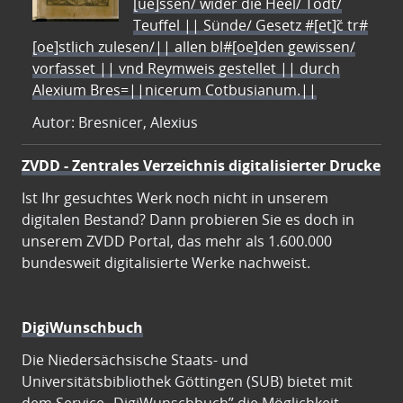
[ue]ssen/ wider die Heel/ Todt/
Teuffel || Sünde/ Gesetz #[et]c̃ tr#
[oe]stlich zulesen/|| allen bl#[oe]den gewissen/
vorfasset || vnd Reymweis gestellet || durch
Alexium Bres=||nicerum Cotbusianum.||
Autor: Bresnicer, Alexius
ZVDD - Zentrales Verzeichnis digitalisierter Drucke
Ist Ihr gesuchtes Werk noch nicht in unserem
digitalen Bestand? Dann probieren Sie es doch in
unserem ZVDD Portal, das mehr als 1.600.000
bundesweit digitalisierte Werke nachweist.
DigiWunschbuch
Die Niedersächsische Staats- und
Universitätsbibliothek Göttingen (SUB) bietet mit