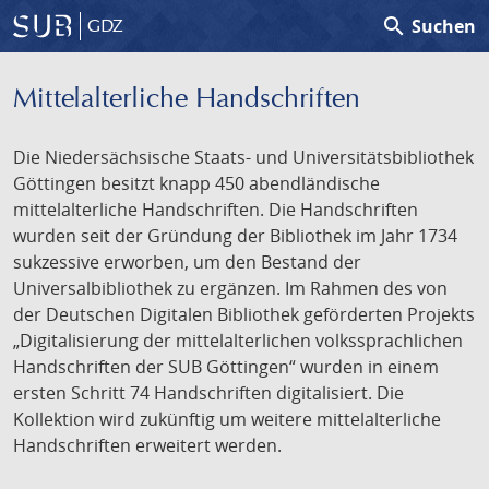
search
Suchen
GDZ
Mittelalterliche Handschriften
Die Niedersächsische Staats- und Universitätsbibliothek
Göttingen besitzt knapp 450 abendländische
mittelalterliche Handschriften. Die Handschriften
wurden seit der Gründung der Bibliothek im Jahr 1734
sukzessive erworben, um den Bestand der
Universalbibliothek zu ergänzen. Im Rahmen des von
der Deutschen Digitalen Bibliothek geförderten Projekts
„Digitalisierung der mittelalterlichen volkssprachlichen
Handschriften der SUB Göttingen“ wurden in einem
ersten Schritt 74 Handschriften digitalisiert. Die
Kollektion wird zukünftig um weitere mittelalterliche
Handschriften erweitert werden.