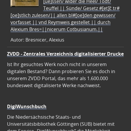
[ue]ssen/ wider die Heel/ Todt/
Teuffel || Sünde/ Gesetz #[et]c̃ tr#
[oe]stlich zulesen/|| allen bl#[oe]den gewissen/
vorfasset || vnd Reymweis gestellet || durch
Alexium Bres=||nicerum Cotbusianum.||
Autor: Bresnicer, Alexius
ZVDD - Zentrales Verzeichnis digitalisierter Drucke
Ist Ihr gesuchtes Werk noch nicht in unserem
digitalen Bestand? Dann probieren Sie es doch in
unserem ZVDD Portal, das mehr als 1.600.000
bundesweit digitalisierte Werke nachweist.
DigiWunschbuch
Die Niedersächsische Staats- und
Universitätsbibliothek Göttingen (SUB) bietet mit