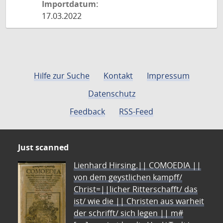
Importdatum:
17.03.2022
Hilfe zur Suche
Kontakt
Impressum
Datenschutz
Feedback
RSS-Feed
Just scanned
Lienhard Hirsing.|| COMOEDIA ||
von dem geystlichen kampff/
Christ=||licher Ritterschafft/ das
ist/ wie die || Christen aus warheit
der schrifft/ sich legen || m#