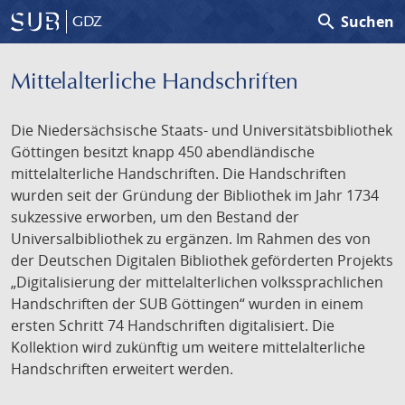
search
Suchen
GDZ
Mittelalterliche Handschriften
Die Niedersächsische Staats- und Universitätsbibliothek
Göttingen besitzt knapp 450 abendländische
mittelalterliche Handschriften. Die Handschriften
wurden seit der Gründung der Bibliothek im Jahr 1734
sukzessive erworben, um den Bestand der
Universalbibliothek zu ergänzen. Im Rahmen des von
der Deutschen Digitalen Bibliothek geförderten Projekts
„Digitalisierung der mittelalterlichen volkssprachlichen
Handschriften der SUB Göttingen“ wurden in einem
ersten Schritt 74 Handschriften digitalisiert. Die
Kollektion wird zukünftig um weitere mittelalterliche
Handschriften erweitert werden.